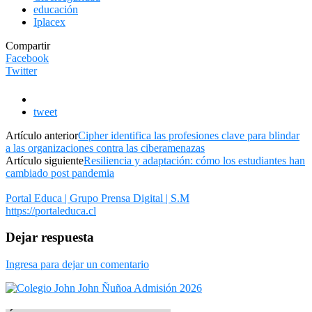
educación
Iplacex
Compartir
Facebook
Twitter
tweet
Artículo anterior
Cipher identifica las profesiones clave para blindar
a las organizaciones contra las ciberamenazas
Artículo siguiente
Resiliencia y adaptación: cómo los estudiantes han
cambiado post pandemia
Portal Educa | Grupo Prensa Digital | S.M
https://portaleduca.cl
Dejar respuesta
Ingresa para dejar un comentario