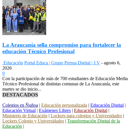
La Araucanía sella compromiso para fortalecer la
educación Técnico Profesional
Educación
Portal Educa | Grupo Prensa Digital | J.V
-
agosto 6,
2026
0
Con la participación de más de 700 estudiantes de Educación Media
Técnico Profesional de distintas comunas de La Araucanía, este
martes se dio inicio...
DESTACADOS
Colegios en Ñuñoa
|
Educación personalizada
|
Educación Digital
|
Educación Virtual
|
Exámenes Libres
|
Educación Digital
|
Ministerio de Educación
|
Lockers para colegios y Universidades
|
Lockers Colegio y Universidades
|
Transformación Digital de la
Educación
|