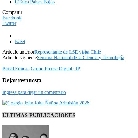
UTalca Paises Bajos
Compartir
Facebook
Twitter
tweet
Artículo anterior
Representante de LSE visita Chile
Artículo siguiente
Semana Nacional de la Ciencia y Tecnología
Portal Educa | Grupo Prensa Digital | JP
Dejar respuesta
Ingresa para dejar un comentario
ÚLTIMAS PUBLICACIONES