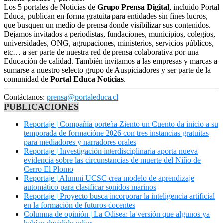
Los 5 portales de Noticias de
Grupo Prensa Digital
, incluido Portal
Educa, publican en forma gratuita para entidades sin fines lucros,
que busquen un medio de prensa donde visibilizar sus contenidos.
Dejamos invitados a periodistas, fundaciones, municipios, colegios,
universidades, ONG, agrupaciones, ministerios, servicios públicos,
etc… a ser parte de nuestra red de prensa colaborativa por una
Educación de calidad. También invitamos a las empresas y marcas a
sumarse a nuestro selecto grupo de Auspiciadores y ser parte de la
comunidad de
Portal Educa Noticias
.
Contáctanos:
prensa@portaleduca.cl
PUBLICACIONES
Reportaje | Compañía porteña Ziento un Cuento da inicio a su
temporada de formacióne 2026 con tres instancias gratuitas
para mediadores y narradores orales
Reportaje | Investigación interdisciplinaria aporta nueva
evidencia sobre las circunstancias de muerte del Niño de
Cerro El Plomo
Reportaje | Alumni UCSC crea modelo de aprendizaje
automático para clasificar sonidos marinos
Reportaje | Proyecto busca incorporar la inteligencia artificial
en la formación de futuros docentes
Columna de opinión | La Odisea: la versión que algunos ya
habían decidido odiar