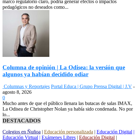
marco regulatorio claro, podría generar efectos o impactos
pedagógicos no deseados como...
Columna de opinión | La Odisea: la versión que
algunos ya habían decidido odiar
Columnas y Reportajes
Portal Educa | Grupo Prensa Digital | J.V
-
agosto 8, 2026
0
Mucho antes de que el público llenara las butacas de salas IMAX,
La Odisea de Christopher Nolan ya había sido condenada. No por
lo...
DESTACADOS
Colegios en Ñuñoa
|
Educación personalizada
|
Educación Digital
|
Educación Virtual
|
Exámenes Libres
|
Educación Digital
|