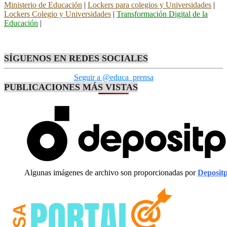
Ministerio de Educación
|
Lockers para colegios y Universidades
|
Lockers Colegio y Universidades
|
Transformación Digital de la
Educación
|
SÍGUENOS EN REDES SOCIALES
Seguir a @educa_prensa
PUBLICACIONES MÁS VISTAS
Algunas imágenes de archivo son proporcionadas por
Deposit