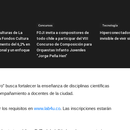
Concursos
Tecnología
ulturas de La
FOJI invita a compositores de
Hiperconectados
a Fondos Cultura
todo chile a participar del VIII
invisible de vivir 
mento del 6,2% en
Concurso de Composición para
onal y un enfoque
Orquestas Infanto Juveniles
“Jorge Peña Hen”
 busca fortalecer la enseñanza de disciplinas científicas
compañamiento a docentes de la ciudad.
r los requisitos en
www.lab4u.co
. Las inscripciones estarán