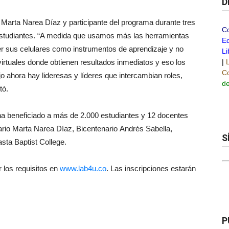
D
 Marta Narea Díaz y participante del programa durante tres
C
estudiantes. “A medida que usamos más las herramientas
Ed
ver sus celulares como instrumentos de aprendizaje y no
Li
irtuales donde obtienen resultados inmediatos y eso los
|
Co
 ahora hay lideresas y líderes que intercambian roles,
de
tó.
 beneficiado a más de 2.000 estudiantes y 12 docentes
ario Marta Narea Díaz, Bicentenario Andrés Sabella,
S
sta Baptist College.
 los requisitos en
www.lab4u.co
. Las inscripciones estarán
P