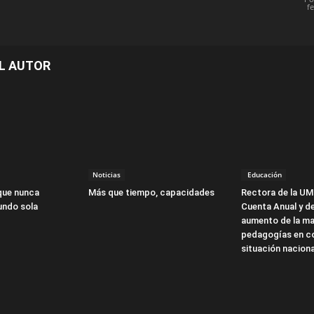
f
L AUTOR
Noticias
Educación
que nunca
Más que tiempo, capacidades
Rectora de la UM
undo sola
Cuenta Anual y d
aumento de la ma
pedagogías en co
situación naciona