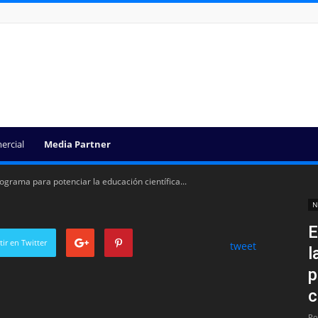
ercial
Media Partner
grama para potenciar la educación científica...
N
E
ir en Twitter
tweet
l
p
c
Po