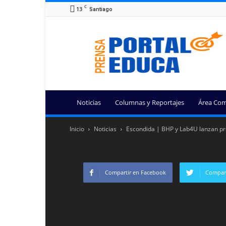
C
13
Santiago
Portal
Educa
Noticias
Columnas y Reportajes
Área Com
Inicio
Noticias
Escondida | BHP y Lab4U lanzan pro
Compartir en Facebook
Compart