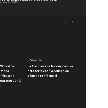
ebrero 21, 2025
Educación
CE realiza
La Araucanía sella compromiso
estaca
para fortalecer la educación
trícula de
Técnico Profesional
ntraste con la
l