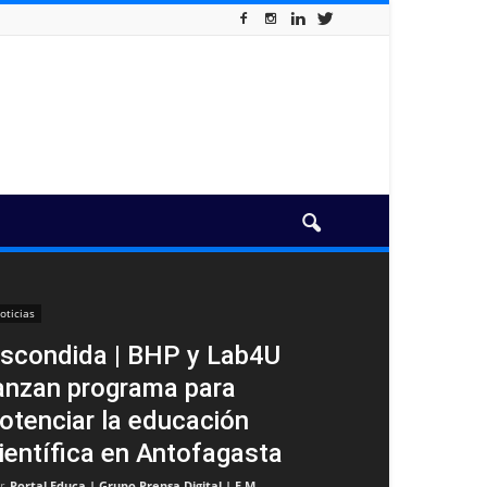
oticias
scondida | BHP y Lab4U
anzan programa para
otenciar la educación
ientífica en Antofagasta
r
Portal Educa | Grupo Prensa Digital | F.M
-