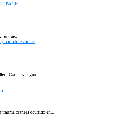
gión que...
er "Contar y seguir...
o...
 trauma craneal ocurrido en...