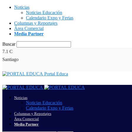
Noticias
Noticias Educación
Calendario Expo y Ferias
Columnas y Reportajes
Área Comercial
Media Partner
Buscar
7.1
C
Santiago
Portal Educa
Noticias
Noticias Educación
Calendario Expo y Ferias
Columnas y Reportajes
Área Comercial
Media Partner