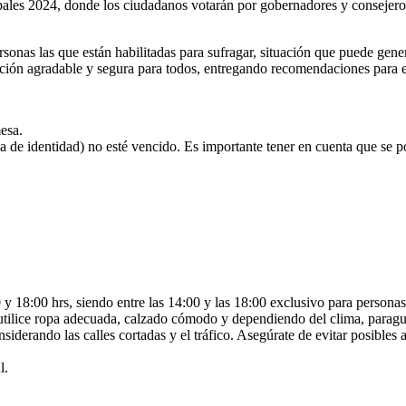
pales 2024, donde los ciudadanos votarán por gobernadores y consejeros
onas las que están habilitadas para sufragar, situación que puede gener
ción agradable y segura para todos, entregando recomendaciones para e
esa.
a de identidad) no esté vencido. Es importante tener en cuenta que se 
 y 18:00 hrs, siendo entre las 14:00 y las 18:00 exclusivo para persona
, utilice ropa adecuada, calzado cómodo y dependiendo del clima, paragua
siderando las calles cortadas y el tráfico. Asegúrate de evitar posibles 
l.