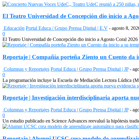
El Teatro Universidad de Concepción dio inicio a Agos
Educación
Portal Educa / Grupo Prensa Digital | E.V
-
agosto 8, 202
0
El Teatro Universidad de Concepción dio inicio a Agosto Coral 2026 co
Reportaje | Compañía porteña Ziento un Cuento da in
Columnas y Reportajes
Portal Educa | Grupo Prensa Digital | JP
-
ago
0
La programación incluye la Escuela de Mediación Lectora Lúdica (Museo
Reportaje | Investigación interdisciplinaria aporta nu
Columnas y Reportajes
Portal Educa | Grupo Prensa Digital | JP
-
ago
0
Un estudio publicado en Science Advances reevaluó la hipótesis tradi
Reportaje | Alumni UCSC crea modelo de aprendizaje 