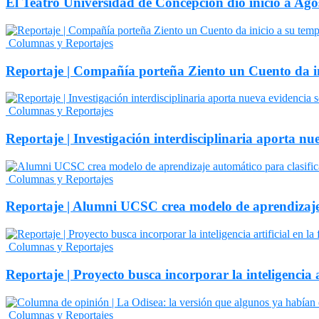
El Teatro Universidad de Concepción dio inicio a Ago
Columnas y Reportajes
Reportaje | Compañía porteña Ziento un Cuento da in
Columnas y Reportajes
Reportaje | Investigación interdisciplinaria aporta n
Columnas y Reportajes
Reportaje | Alumni UCSC crea modelo de aprendizaje 
Columnas y Reportajes
Reportaje | Proyecto busca incorporar la inteligencia a
Columnas y Reportajes