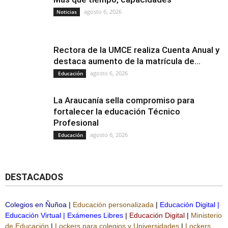
agosto 6, 2026
Noticias
Rectora de la UMCE realiza Cuenta Anual y
destaca aumento de la matrícula de...
agosto 6, 2026
Educación
La Araucanía sella compromiso para
fortalecer la educación Técnico
Profesional
agosto 6, 2026
Educación
DESTACADOS
Colegios en Ñuñoa
|
Educación personalizada
|
Educación Digital
|
Educación Virtual
|
Exámenes Libres
|
Educación Digital
|
Ministerio
de Educación
|
Lockers para colegios y Universidades
|
Lockers