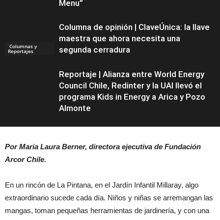
Menu”
Columna de opinión | ClaveÚnica: la llave
maestra que ahora necesita una
Columnas y
segunda cerradura
Reportajes
Reportaje | Alianza entre World Energy
Council Chile, Redinter y la UAI llevó el
programa Kids in Energy a Arica y Pozo
Almonte
Por María Laura Berner, directora ejecutiva de Fundación
Arcor Chile.
Columnas y
Reportajes
En un rincón de La Pintana, en el Jardín Infantil Millaray, algo
extraordinario sucede cada día. Niños y niñas se arremangan las
mangas, toman pequeñas herramientas de jardinería, y con una