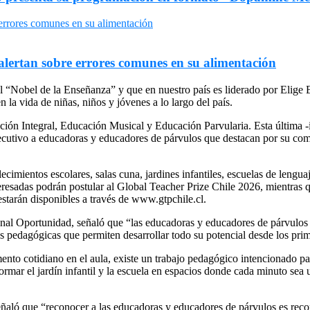
 alertan sobre errores comunes en su alimentación
 “Nobel de la Enseñanza” y que en nuestro país es liderado por Elige 
 la vida de niñas, niños y jóvenes a lo largo del país.
ación Integral, Educación Musical y Educación Parvularia. Esta última 
utivo a educadoras y educadores de párvulos que destacan por su comp
lecimientos escolares, salas cuna, jardines infantiles, escuelas de leng
eresadas podrán postular al Global Teacher Prize Chile 2026, mientras 
starán disponibles a través de
www.gtpchile.cl
.
nal Oportunidad, señaló que “las educadoras y educadores de párvulos 
s pedagógicas que permiten desarrollar todo su potencial desde los pri
nto cotidiano en el aula, existe un trabajo pedagógico intencionado pa
rmar el jardín infantil y la escuela en espacios donde cada minuto sea
eñaló que “reconocer a las educadoras y educadores de párvulos es recon