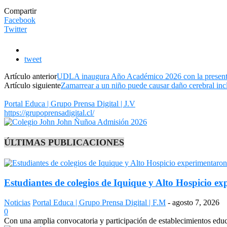
Compartir
Facebook
Twitter
tweet
Artículo anterior
UDLA inaugura Año Académico 2026 con la presentaci
Artículo siguiente
Zamarrear a un niño puede causar daño cerebral incl
Portal Educa | Grupo Prensa Digital | J.V
https://grupoprensadigital.cl/
ÚLTIMAS PUBLICACIONES
Estudiantes de colegios de Iquique y Alto Hospicio e
Noticias
Portal Educa | Grupo Prensa Digital | F.M
-
agosto 7, 2026
0
Con una amplia convocatoria y participación de establecimientos edu