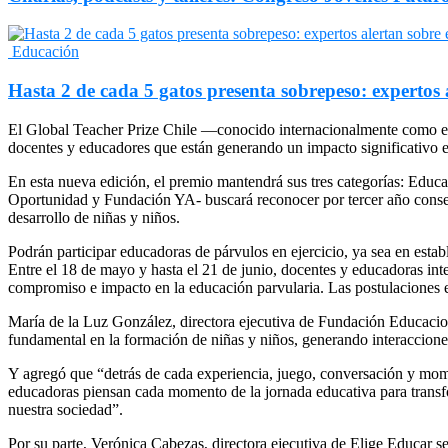
Educación
Hasta 2 de cada 5 gatos presenta sobrepeso: expertos
El Global Teacher Prize Chile —conocido internacionalmente como el
docentes y educadores que están generando un impacto significativo en
En esta nueva edición, el premio mantendrá sus tres categorías: Educ
Oportunidad y Fundación YA- buscará reconocer por tercer año consec
desarrollo de niñas y niños.
Podrán participar educadoras de párvulos en ejercicio, ya sea en estab
Entre el 18 de mayo y hasta el 21 de junio, docentes y educadoras int
compromiso e impacto en la educación parvularia. Las postulaciones e
María de la Luz González, directora ejecutiva de Fundación Educacio
fundamental en la formación de niñas y niños, generando interaccione
Y agregó que “detrás de cada experiencia, juego, conversación y mome
educadoras piensan cada momento de la jornada educativa para transfo
nuestra sociedad”.
Por su parte, Verónica Cabezas, directora ejecutiva de Elige Educar s