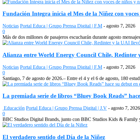
Fundación Integra inicia el Mes de la Niñez con voces 
Noticias
Portal Educa | Grupo Prensa Digital | F.M
-
agosto 7, 2026
0
Más de dos millones de pasajeros escucharán durante agosto mensajes 
Alianza entre World Energy Council Chile, Redinter y
Noticias
Portal Educa | Grupo Prensa Digital | F.M
-
agosto 7, 2026
0
Santiago, 7 de agosto de 2026.– Entre el 4 y el 6 de agosto, 180 estudi
La premiada serie de libros “Bluey Book Reads” hace 
Educación
Portal Educa | Grupo Prensa Digital | J.V
-
agosto 7, 2026
0
BBC Studios Digital Brands, junto con BBC Studios Kids & Family y 
El verdadero sentido del Día de la Niñez