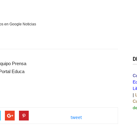
s en Google Noticias
D
quipo Prensa
Portal Educa
C
Ed
Li
|
Co
de
tweet