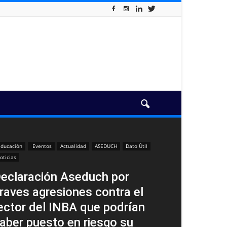
ducación
Eventos
Actualidad
ASEDUCH
Dato Útil
oticias
eclaración Aseduch por
raves agresiones contra el
ector del INBA que podrían
aber puesto en riesgo su