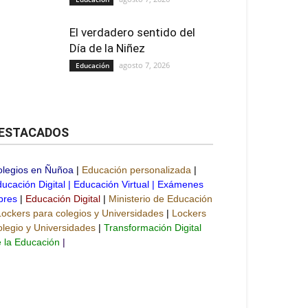
El verdadero sentido del
Día de la Niñez
agosto 7, 2026
Educación
ESTACADOS
olegios en Ñuñoa
|
Educación personalizada
|
ucación Digital
|
Educación Virtual
|
Exámenes
bres
|
Educación Digital
|
Ministerio de Educación
Lockers para colegios y Universidades
|
Lockers
legio y Universidades
|
Transformación Digital
 la Educación
|