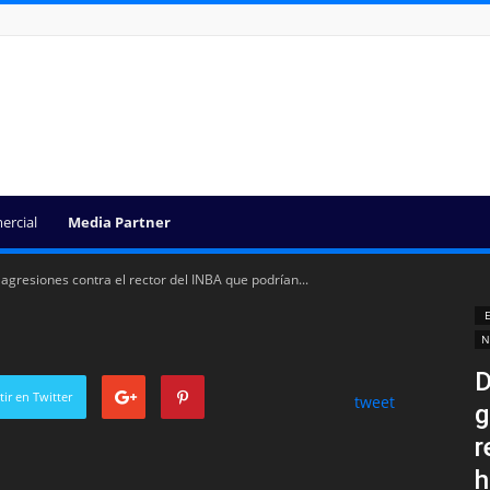
ercial
Media Partner
gresiones contra el rector del INBA que podrían...
E
N
D
ir en Twitter
tweet
g
r
h