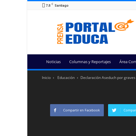
C
7.8
Santiago
Portal
Educa
Noticias
Columnas y Reportajes
Área Com
Inicio
Educación
Declaración Aseduch por graves a
Compartir en Facebook
Compart