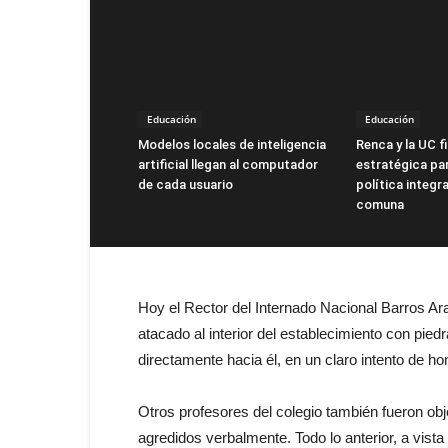
Educación
Educación
Modelos locales de inteligencia
Renca y la UC f
artificial llegan al computador
estratégica par
de cada usuario
política integra
comuna
Hoy el Rector del Internado Nacional Barros A
atacado al interior del establecimiento con pie
directamente hacia él, en un claro intento de ho
Otros profesores del colegio también fueron obj
agredidos verbalmente. Todo lo anterior, a vista