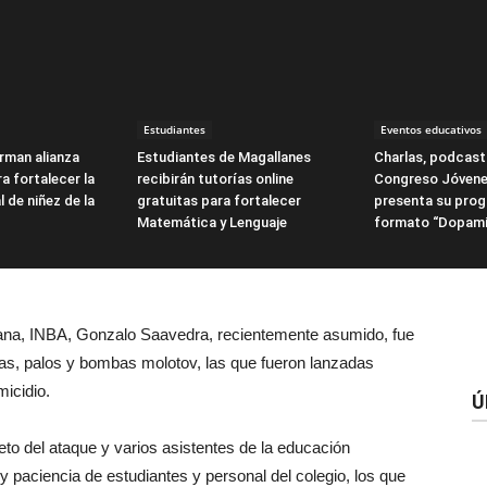
Estudiantes
Eventos educativos
irman alianza
Estudiantes de Magallanes
Charlas, podcasts
a fortalecer la
recibirán tutorías online
Congreso Jóvene
l de niñez de la
gratuitas para fortalecer
presenta su pro
Matemática y Lenguaje
formato “Dopami
rana, INBA, Gonzalo Saavedra, recientemente asumido, fue
dras, palos y bombas molotov, las que fueron lanzadas
micidio.
Ú
eto del ataque y varios asistentes de la educación
 y paciencia de estudiantes y personal del colegio, los que