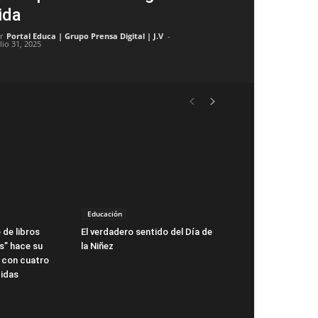
ida
r
Portal Educa | Grupo Prensa Digital | J.V
-
lio 31, 2025
Educación
 de libros
El verdadero sentido del Día de
s” hace su
la Niñez
 con cuatro
idas