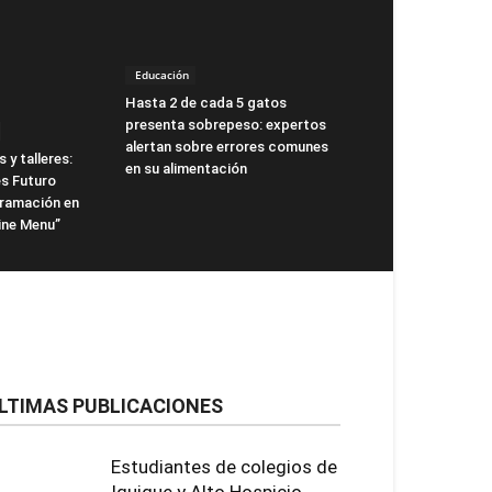
Educación
Hasta 2 de cada 5 gatos
presenta sobrepeso: expertos
alertan sobre errores comunes
 y talleres:
en su alimentación
s Futuro
gramación en
ne Menu”
LTIMAS PUBLICACIONES
Estudiantes de colegios de
Iquique y Alto Hospicio