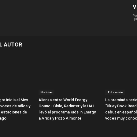
v
Po
ju
L AUTOR
Noticias
Educación
ra inicia el Mes
Alianza entre World Energy
La premiada serie
 voces de niños y
Council Chile, Redinter y la UAI
“Bluey Book Read
3 estaciones de
llevó el programa Kids in Energy
debut en español
iago
a Arica y Pozo Almonte
voces muy conoc