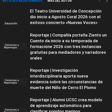
ARTÍCULO RELACIONADOS
MÁS DEL AUTOR
El Teatro Universidad de Concepción
dio inicio a Agosto Coral 2026 con el
exitoso concierto «Nuevas Voces»
Educación
Reportaje | Compañía porteña Ziento un
Cuento da inicio a su temporada de
Columnas y
formacióne 2026 con tres instancias
Reportajes
gratuitas para mediadores y narradores
orales
Reportaje | Investigación
interdisciplinaria aporta nueva
Columnas y
evidencia sobre las circunstancias de
Reportajes
muerte del Niño de Cerro El Plomo
Reportaje | Alumni UCSC crea modelo
de aprendizaje automático para
Columnas y
clasificar sonidos marinos
Reportajes