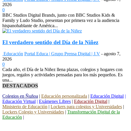
2026
0
BBC Studios Digital Brands, junto con BBC Studios Kids &
Family y Ludo Studio, presentan por primera vez a la audiencia
hispanohablante de América...
El verdadero sentido del Día de la Niñez
Educación
Portal Educa | Grupo Prensa Digital | J.V
-
agosto 7,
2026
0
Cada año, el Día de la Niñez llena plazas, colegios y hogares con
juegos, regalos y actividades pensadas para los más pequeños. Es
una...
DESTACADOS
Colegios en Ñuñoa
|
Educación personalizada
|
Educación Digital
|
Educación Virtual
|
Exámenes Libres
|
Educación Digital
|
Ministerio de Educación
|
Lockers para colegios y Universidades
|
Lockers Colegio y Universidades
|
Transformación Digital de la
Educación
|