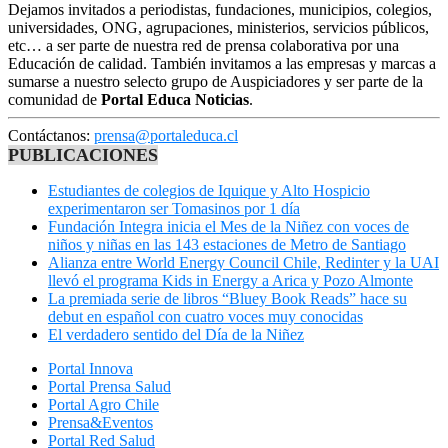
Dejamos invitados a periodistas, fundaciones, municipios, colegios,
universidades, ONG, agrupaciones, ministerios, servicios públicos,
etc… a ser parte de nuestra red de prensa colaborativa por una
Educación de calidad. También invitamos a las empresas y marcas a
sumarse a nuestro selecto grupo de Auspiciadores y ser parte de la
comunidad de
Portal Educa Noticias
.
Contáctanos:
prensa@portaleduca.cl
PUBLICACIONES
Estudiantes de colegios de Iquique y Alto Hospicio
experimentaron ser Tomasinos por 1 día
Fundación Integra inicia el Mes de la Niñez con voces de
niños y niñas en las 143 estaciones de Metro de Santiago
Alianza entre World Energy Council Chile, Redinter y la UAI
llevó el programa Kids in Energy a Arica y Pozo Almonte
La premiada serie de libros “Bluey Book Reads” hace su
debut en español con cuatro voces muy conocidas
El verdadero sentido del Día de la Niñez
Portal Innova
Portal Prensa Salud
Portal Agro Chile
Prensa&Eventos
Portal Red Salud