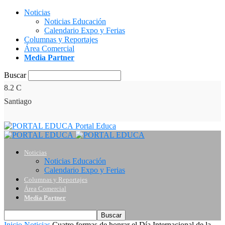
Noticias
Noticias Educación
Calendario Expo y Ferias
Columnas y Reportajes
Área Comercial
Media Partner
Buscar
8.2
C
Santiago
Portal Educa
Noticias
Noticias Educación
Calendario Expo y Ferias
Columnas y Reportajes
Área Comercial
Media Partner
Inicio
Noticias
Cuatro formas de honrar el Día Internacional de la