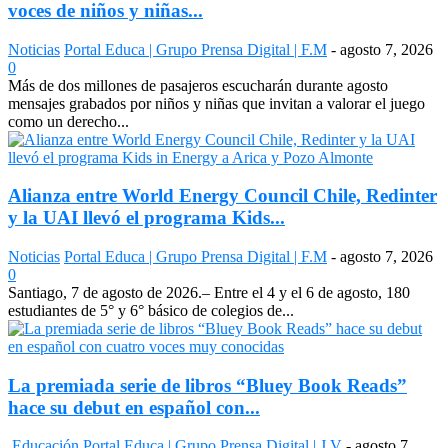
voces de niños y niñas...
Noticias
Portal Educa | Grupo Prensa Digital | F.M
-
agosto 7, 2026
0
Más de dos millones de pasajeros escucharán durante agosto
mensajes grabados por niños y niñas que invitan a valorar el juego
como un derecho...
Alianza entre World Energy Council Chile, Redinter
y la UAI llevó el programa Kids...
Noticias
Portal Educa | Grupo Prensa Digital | F.M
-
agosto 7, 2026
0
Santiago, 7 de agosto de 2026.– Entre el 4 y el 6 de agosto, 180
estudiantes de 5° y 6° básico de colegios de...
La premiada serie de libros “Bluey Book Reads”
hace su debut en español con...
Educación
Portal Educa | Grupo Prensa Digital | J.V
-
agosto 7,