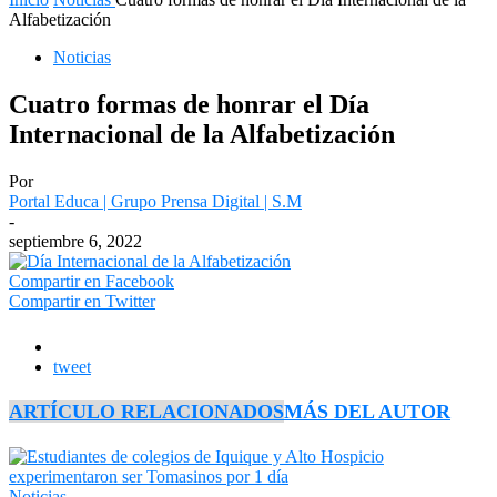
Alfabetización
Noticias
Cuatro formas de honrar el Día
Internacional de la Alfabetización
Por
Portal Educa | Grupo Prensa Digital | S.M
-
septiembre 6, 2022
Compartir en Facebook
Compartir en Twitter
tweet
ARTÍCULO RELACIONADOS
MÁS DEL AUTOR
Noticias