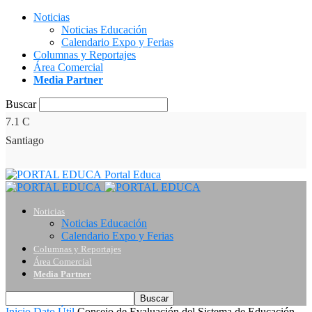
Noticias
Noticias Educación
Calendario Expo y Ferias
Columnas y Reportajes
Área Comercial
Media Partner
Buscar
7.1
C
Santiago
Portal Educa
Noticias
Noticias Educación
Calendario Expo y Ferias
Columnas y Reportajes
Área Comercial
Media Partner
Inicio
Dato Útil
Consejo de Evaluación del Sistema de Educación