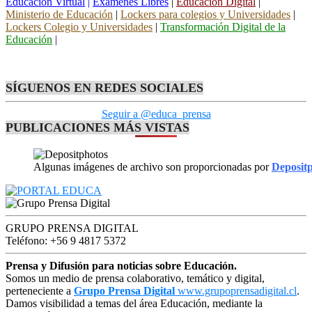
Educación Virtual
|
Exámenes Libres
|
Educación Digital
|
Ministerio de Educación
|
Lockers para colegios y Universidades
|
Lockers Colegio y Universidades
|
Transformación Digital de la
Educación
|
SÍGUENOS EN REDES SOCIALES
Seguir a @educa_prensa
PUBLICACIONES MÁS VISTAS
Algunas imágenes de archivo son proporcionadas por
Deposit
GRUPO PRENSA DIGITAL
Teléfono: +56 9 4817 5372
Prensa y Difusión para noticias sobre Educación.
Somos un medio de prensa colaborativo, temático y digital,
perteneciente a
Grupo Prensa Digital
www.grupoprensadigital.cl
.
Damos visibilidad a temas del área Educación, mediante la