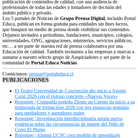
publicación de contenidos de calidad, con una audiencia de
profesionales de todas las edades y tomadores de decisión del
ámbito público y privado.
Los 5 portales de Noticias de
Grupo Prensa Digital
, incluido Portal
Educa, publican en forma gratuita para entidades sin fines lucros,
que busquen un medio de prensa donde visibilizar sus contenidos.
Dejamos invitados a periodistas, fundaciones, municipios, colegios,
universidades, ONG, agrupaciones, ministerios, servicios públicos,
etc… a ser parte de nuestra red de prensa colaborativa por una
Educación de calidad. También invitamos a las empresas y marcas a
sumarse a nuestro selecto grupo de Auspiciadores y ser parte de la
comunidad de
Portal Educa Noticias
.
Contáctanos:
prensa@portaleduca.cl
PUBLICACIONES
El Teatro Universidad de Concepción dio inicio a Agosto
Coral 2026 con el exitoso concierto «Nuevas Voces»
Reportaje | Compañía porteña Ziento un Cuento da inicio a su
temporada de formacióne 2026 con tres instancias gratuitas
para mediadores y narradores orales
Reportaje | Investigación interdisciplinaria aporta nueva
evidencia sobre las circunstancias de muerte del Niño de
Cerro El Plomo
Reportaje | Alumni UCSC crea modelo de aprendizaje