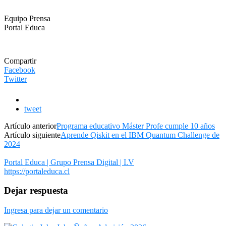
Equipo Prensa
Portal Educa
Compartir
Facebook
Twitter
tweet
Artículo anterior
Programa educativo Máster Profe cumple 10 años
Artículo siguiente
Aprende Qiskit en el IBM Quantum Challenge de
2024
Portal Educa | Grupo Prensa Digital | I.V
https://portaleduca.cl
Dejar respuesta
Ingresa para dejar un comentario