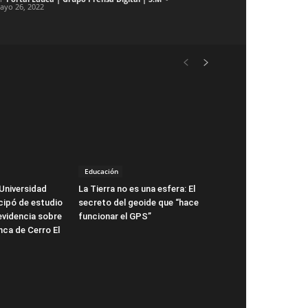
ayo 26, 2022
Educación
Universidad
La Tierra no es una esfera: El
icipó de estudio
secreto del geoide que “hace
evidencia sobre
funcionar el GPS”
nca de Cerro El