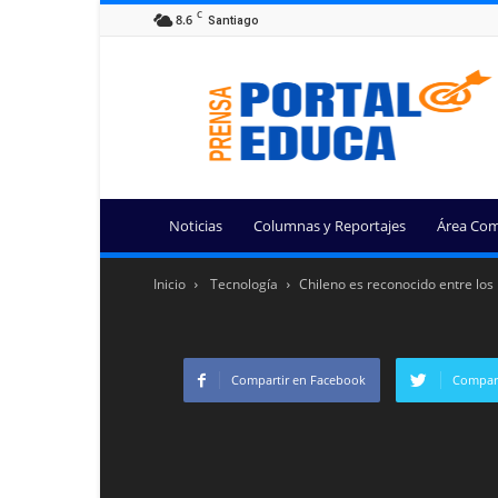
C
8.6
Santiago
Portal
Educa
Noticias
Columnas y Reportajes
Área Com
Inicio
Tecnología
Chileno es reconocido entre lo
Compartir en Facebook
Compart