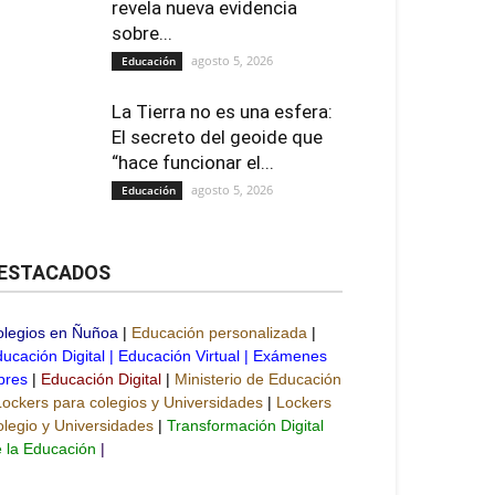
revela nueva evidencia
sobre...
agosto 5, 2026
Educación
La Tierra no es una esfera:
El secreto del geoide que
“hace funcionar el...
agosto 5, 2026
Educación
ESTACADOS
olegios en Ñuñoa
|
Educación personalizada
|
ucación Digital
|
Educación Virtual
|
Exámenes
bres
|
Educación Digital
|
Ministerio de Educación
Lockers para colegios y Universidades
|
Lockers
legio y Universidades
|
Transformación Digital
 la Educación
|