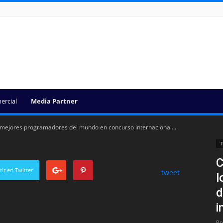
ercial
Media Partner
s mejores programadores del mundo en concurso internacional...
T
C
ir en Twitter
tweet
l
d
i
Po