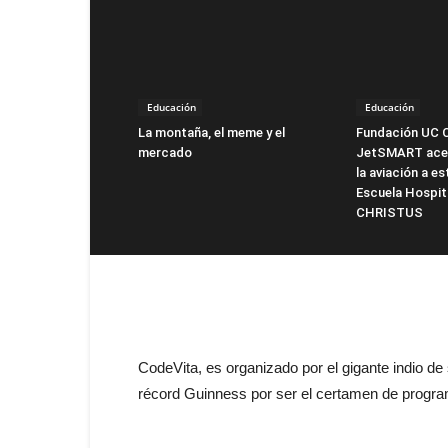
Educación
Educación
La montaña, el meme y el
Fundación UC 
mercado
JetSMART acer
la aviación a es
Escuela Hospit
CHRISTUS
CodeVita, es organizado por el gigante indio de
récord Guinness por ser el certamen de progr