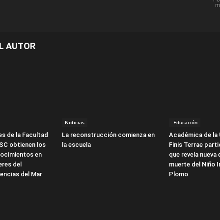
m
L AUTOR
Noticias
Educación
s de la Facultad
La reconstrucción comienza en
Académica de la 
SC obtienen los
la escuela
Finis Terrae part
ocimientos en
que revela nueva 
eres del
muerte del Niño I
encias del Mar
Plomo