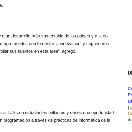
e.
 a un desarrollo más sustentable de los países y a la co-
comprometidos con fomentar la innovación, y seguiremos
llar sus talentos en esta área”, agregó.
D
C
Ed
Li
|
r a TCS con estudiantes brillantes y darles una oportunidad
Co
de
n programación a través de prácticas de informática de la