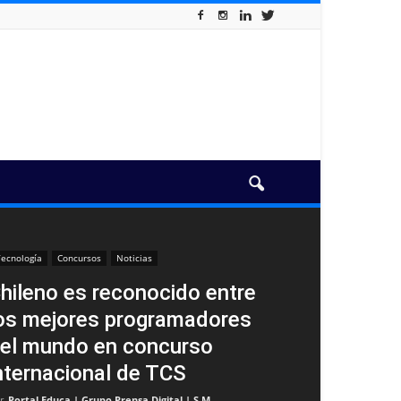
ecnología
Concursos
Noticias
hileno es reconocido entre
os mejores programadores
el mundo en concurso
nternacional de TCS
r
Portal Educa | Grupo Prensa Digital | S.M
-