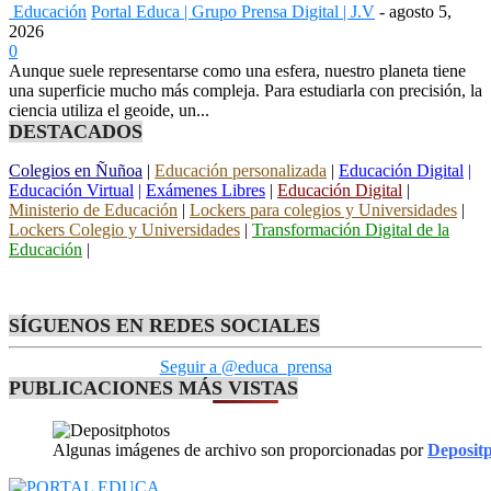
Educación
Portal Educa | Grupo Prensa Digital | J.V
-
agosto 5,
2026
0
Aunque suele representarse como una esfera, nuestro planeta tiene
una superficie mucho más compleja. Para estudiarla con precisión, la
ciencia utiliza el geoide, un...
DESTACADOS
Colegios en Ñuñoa
|
Educación personalizada
|
Educación Digital
|
Educación Virtual
|
Exámenes Libres
|
Educación Digital
|
Ministerio de Educación
|
Lockers para colegios y Universidades
|
Lockers Colegio y Universidades
|
Transformación Digital de la
Educación
|
SÍGUENOS EN REDES SOCIALES
Seguir a @educa_prensa
PUBLICACIONES MÁS VISTAS
Algunas imágenes de archivo son proporcionadas por
Deposit