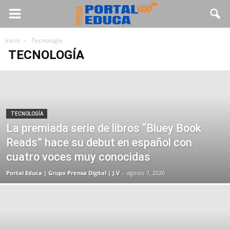
Inicio
Tecnología
TECNOLOGÍA
TECNOLOGÍA
La premiada serie de libros “Bluey Book
Reads” hace su debut en español con
cuatro voces muy conocidas
Portal Educa | Grupo Prensa Digital | J.V
-
agosto 7, 2026