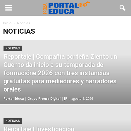
Inicio
Noticias
NOTICIAS
NOTICIAS
Reportaje | Compañía porteña Ziento un
Cuento da inicio a su temporada de
formacióne 2026 con tres instancias
gratuitas para mediadores y narradores
orales
Portal Educa | Grupo Prensa Digital | JP
-
agosto 8, 2026
NOTICIAS
Reportaje | Investigación