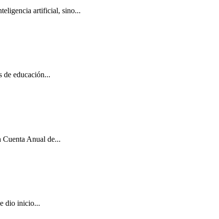
igencia artificial, sino...
s de educación...
a Cuenta Anual de...
dio inicio...