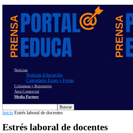
Noticias
Noticias Educación
Calendario Expo y Ferias
Columnas y Reportajes
Área Comercial
Media Partner
Inicio
Estrés laboral de docentes
Estrés laboral de docentes