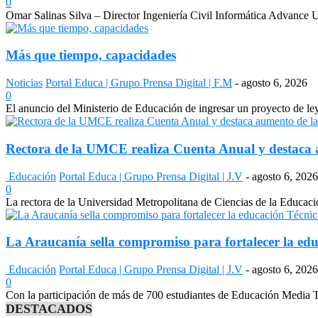
0
Omar Salinas Silva – Director Ingeniería Civil Informática Advance UN
Más que tiempo, capacidades
Noticias
Portal Educa | Grupo Prensa Digital | F.M
-
agosto 6, 2026
0
El anuncio del Ministerio de Educación de ingresar un proyecto de le
Rectora de la UMCE realiza Cuenta Anual y destaca a
Educación
Portal Educa | Grupo Prensa Digital | J.V
-
agosto 6, 2026
0
La rectora de la Universidad Metropolitana de Ciencias de la Educac
La Araucanía sella compromiso para fortalecer la edu
Educación
Portal Educa | Grupo Prensa Digital | J.V
-
agosto 6, 2026
0
Con la participación de más de 700 estudiantes de Educación Media Té
DESTACADOS