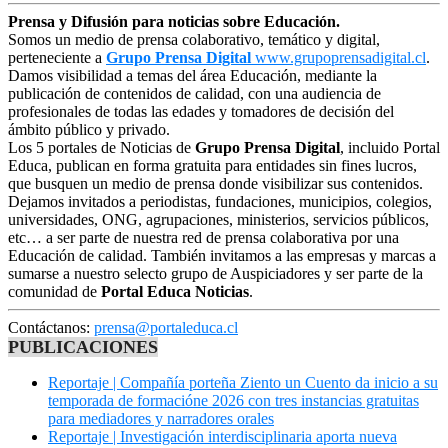
Prensa y Difusión para noticias sobre Educación.
Somos un medio de prensa colaborativo, temático y digital,
perteneciente a
Grupo Prensa Digital
www.grupoprensadigital.cl
.
Damos visibilidad a temas del área Educación, mediante la
publicación de contenidos de calidad, con una audiencia de
profesionales de todas las edades y tomadores de decisión del
ámbito público y privado.
Los 5 portales de Noticias de
Grupo Prensa Digital
, incluido Portal
Educa, publican en forma gratuita para entidades sin fines lucros,
que busquen un medio de prensa donde visibilizar sus contenidos.
Dejamos invitados a periodistas, fundaciones, municipios, colegios,
universidades, ONG, agrupaciones, ministerios, servicios públicos,
etc… a ser parte de nuestra red de prensa colaborativa por una
Educación de calidad. También invitamos a las empresas y marcas a
sumarse a nuestro selecto grupo de Auspiciadores y ser parte de la
comunidad de
Portal Educa Noticias
.
Contáctanos:
prensa@portaleduca.cl
PUBLICACIONES
Reportaje | Compañía porteña Ziento un Cuento da inicio a su
temporada de formacióne 2026 con tres instancias gratuitas
para mediadores y narradores orales
Reportaje | Investigación interdisciplinaria aporta nueva