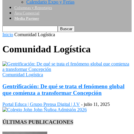
Calendario Expo y Ferias
Columnas y Reportajes
Área Comercial
Media Partner
Inicio
Comunidad Logística
Comunidad Logística
Comunidad Logística
Gentrificación: De qué se trata el fenómeno global
que comienza a transformar Concepción
Portal Educa | Grupo Prensa Digital | J.V
-
julio 11, 2025
ÚLTIMAS PUBLICACIONES