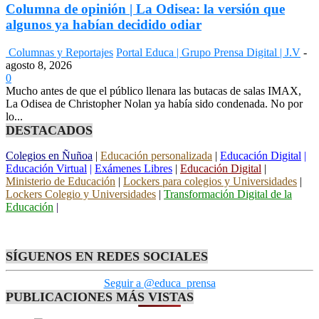
Columna de opinión | La Odisea: la versión que
algunos ya habían decidido odiar
Columnas y Reportajes
Portal Educa | Grupo Prensa Digital | J.V
-
agosto 8, 2026
0
Mucho antes de que el público llenara las butacas de salas IMAX,
La Odisea de Christopher Nolan ya había sido condenada. No por
lo...
DESTACADOS
Colegios en Ñuñoa
|
Educación personalizada
|
Educación Digital
|
Educación Virtual
|
Exámenes Libres
|
Educación Digital
|
Ministerio de Educación
|
Lockers para colegios y Universidades
|
Lockers Colegio y Universidades
|
Transformación Digital de la
Educación
|
SÍGUENOS EN REDES SOCIALES
Seguir a @educa_prensa
PUBLICACIONES MÁS VISTAS