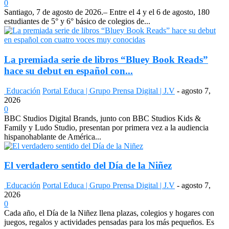
0
Santiago, 7 de agosto de 2026.– Entre el 4 y el 6 de agosto, 180
estudiantes de 5° y 6° básico de colegios de...
La premiada serie de libros “Bluey Book Reads”
hace su debut en español con...
Educación
Portal Educa | Grupo Prensa Digital | J.V
-
agosto 7,
2026
0
BBC Studios Digital Brands, junto con BBC Studios Kids &
Family y Ludo Studio, presentan por primera vez a la audiencia
hispanohablante de América...
El verdadero sentido del Día de la Niñez
Educación
Portal Educa | Grupo Prensa Digital | J.V
-
agosto 7,
2026
0
Cada año, el Día de la Niñez llena plazas, colegios y hogares con
juegos, regalos y actividades pensadas para los más pequeños. Es