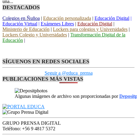
una...
DESTACADOS
Colegios en Ñuñoa
|
Educación personalizada
|
Educación Digital
|
Educación Virtual
|
Exámenes Libres
|
Educación Digital
|
Ministerio de Educación
|
Lockers para colegios y Universidades
|
Lockers Colegio y Universidades
|
Transformación Digital de la
Educación
|
SÍGUENOS EN REDES SOCIALES
Seguir a @educa_prensa
PUBLICACIONES MÁS VISTAS
Algunas imágenes de archivo son proporcionadas por
Deposit
GRUPO PRENSA DIGITAL
Teléfono: +56 9 4817 5372