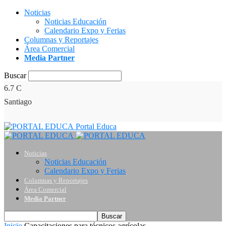
Noticias
Noticias Educación
Calendario Expo y Ferias
Columnas y Reportajes
Área Comercial
Media Partner
Buscar
6.7
C
Santiago
Portal Educa
Noticias
Noticias Educación
Calendario Expo y Ferias
Columnas y Reportajes
Área Comercial
Media Partner
Inicio
Capacitaciones para técnicos agrícolas