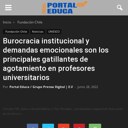
Inicio
Fundación Chile
Fundación Chile
Noticias
UNESCO
Burocracia institucional y
demandas emocionales son los
principales gatillantes de
agotamiento en profesores
universitarios
Por
Portal Educa / Grupo Prensa Digital | E.V
-
junio 28, 2022
Circular HR, junto a Arnold Bakker y Paz Portales, coordinadora regional de Educación
de la Unesco