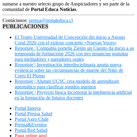
sumarse a nuestro selecto grupo de Auspiciadores y ser parte de la
comunidad de
Portal Educa Noticias
.
Contáctanos:
prensa@portaleduca.cl
PUBLICACIONES
El Teatro Universidad de Concepción dio inicio a Agosto
Coral 2026 con el exitoso concierto «Nuevas Voces»
Reportaje | Compañía porteña Ziento un Cuento da inicio a su
temporada de formacióne 2026 con tres instancias gratuitas
para mediadores y narradores orales
Reportaje | Investigación interdisciplinaria aporta nueva
evidencia sobre las circunstancias de muerte del Niño de
Cerro El Plomo
Reportaje | Alumni UCSC crea modelo de aprendizaje
automático para clasificar sonidos marinos
Reportaje | Proyecto busca incorporar la inteligencia artificial
en la formación de futuros docentes
Portal Innova
Portal Prensa Salud
Portal Agro Chile
Prensa&Eventos
Portal Red Salud
Paga online aquí