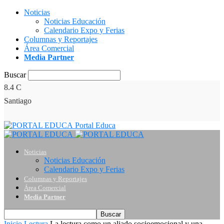
Noticias
Noticias Educación
Calendario Expo y Ferias
Columnas y Reportajes
Área Comercial
Media Partner
Buscar
8.4
C
Santiago
Portal Educa
Noticias
Noticias Educación
Calendario Expo y Ferias
Columnas y Reportajes
Área Comercial
Media Partner
Inicio
Lectura
La lectura como un aliado socioemocional y una