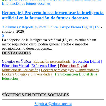
Reportaje | Proyecto busca incorporar la inteligencia
artificial en la formación de futuros docentes
Columnas y Reportajes
Portal Educa | Grupo Prensa Digital | J.V
-
agosto 8, 2026
0
La adopción de la Inteligencia Artificial (IA) en las aulas sin un
marco regulatorio claro, podría generar efectos o impactos
pedagógicos no deseados como...
DESTACADOS
Colegios en Ñuñoa
|
Educación personalizada
|
Educación Digital
|
Educación Virtual
|
Exámenes Libres
|
Educación Digital
|
Ministerio de Educación
|
Lockers para colegios y Universidades
|
Lockers Colegio y Universidades
|
Transformación Digital de la
Educación
|
SÍGUENOS EN REDES SOCIALES
Seguir a @educa_prensa