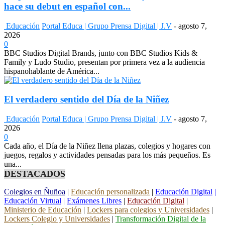
hace su debut en español con...
Educación
Portal Educa | Grupo Prensa Digital | J.V
-
agosto 7,
2026
0
BBC Studios Digital Brands, junto con BBC Studios Kids &
Family y Ludo Studio, presentan por primera vez a la audiencia
hispanohablante de América...
El verdadero sentido del Día de la Niñez
Educación
Portal Educa | Grupo Prensa Digital | J.V
-
agosto 7,
2026
0
Cada año, el Día de la Niñez llena plazas, colegios y hogares con
juegos, regalos y actividades pensadas para los más pequeños. Es
una...
DESTACADOS
Colegios en Ñuñoa
|
Educación personalizada
|
Educación Digital
|
Educación Virtual
|
Exámenes Libres
|
Educación Digital
|
Ministerio de Educación
|
Lockers para colegios y Universidades
|
Lockers Colegio y Universidades
|
Transformación Digital de la