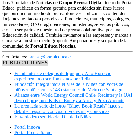
Los 5 portales de Noticias de
Grupo Prensa Digital
, incluido Portal
Educa, publican en forma gratuita para entidades sin fines lucros,
que busquen un medio de prensa donde visibilizar sus contenidos.
Dejamos invitados a periodistas, fundaciones, municipios, colegios,
universidades, ONG, agrupaciones, ministerios, servicios públicos,
etc… a ser parte de nuestra red de prensa colaborativa por una
Educación de calidad. También invitamos a las empresas y marcas a
sumarse a nuestro selecto grupo de Auspiciadores y ser parte de la
comunidad de
Portal Educa Noticias
.
Contáctanos:
prensa@portaleduca.cl
PUBLICACIONES
Estudiantes de colegios de Iquique y Alto Hospicio
experimentaron ser Tomasinos por 1 día
Fundación Integra inicia el Mes de la Niñez con voces de
niños y niñas en las 143 estaciones de Metro de Santiago
Alianza entre World Energy Council Chile, Redinter y la UAI
llevó el programa Kids in Energy a Arica y Pozo Almonte
La premiada serie de libros “Bluey Book Reads” hace su
debut en español con cuatro voces muy conocidas
El verdadero sentido del Día de la Niñez
Portal Innova
Portal Prensa Salud