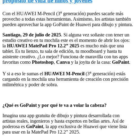
propósito de vida de niños y jóvenes
a
Con el HUAWEI M-Pencil (3
generación) puedes sacarle más
provecho a todas estas herramientas. Asimismo, los artistas también
pueden aprovechar la app GoPaint de Huawei para dibujo y pintura.
Santiago, 29 de julio de 2025
. Si alguna vez soñaste con tener un
estudio creativo en tu mochila este es el momento de abrir los ojos:
la
HUAWEI MatePad Pro 12.2” 2025
es mucho más que una
tablet. Es tu lienzo, tu sala de edición, tu moodboard y hasta tu
asistente creativo. ¿Lo mejor? Funciona de maravilla con tus apps
favoritas como
Photoshop
,
Canva
y la joyita de la casa:
GoPaint
.
a
Y si a eso le sumas el
HUAWEI M-Pencil
(3
generación) estás
cargando en la mochila una herramienta de creación con precisión
milimétrica y poder de sobra.
¿Qué es GoPaint y por qué te va a volar la cabeza?
Imagina una app gratuita de dibujo y pintura desarrollada con
artistas reales, ingenieros y hasta expertos en bellas artes. Así de
poderosa es
GoPaint
, la app exclusiva de Huawei que viene lista
para usar en la MatePad Pro 12.2” 2025.