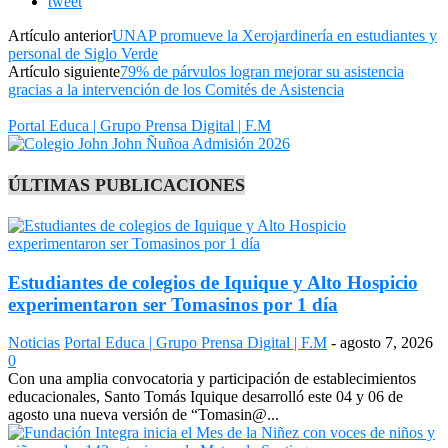
tweet
Artículo anterior
UNAP promueve la Xerojardinería en estudiantes y
personal de Siglo Verde
Artículo siguiente
79% de párvulos logran mejorar su asistencia
gracias a la intervención de los Comités de Asistencia
Portal Educa | Grupo Prensa Digital | F.M
ÚLTIMAS PUBLICACIONES
Estudiantes de colegios de Iquique y Alto Hospicio
experimentaron ser Tomasinos por 1 día
Noticias
Portal Educa | Grupo Prensa Digital | F.M
-
agosto 7, 2026
0
Con una amplia convocatoria y participación de establecimientos
educacionales, Santo Tomás Iquique desarrolló este 04 y 06 de
agosto una nueva versión de “Tomasin@...