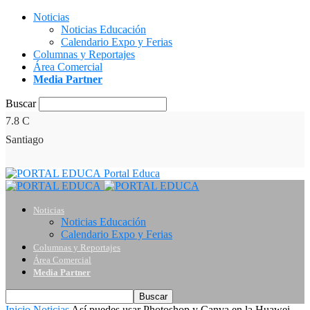
Noticias
Noticias Educación
Calendario Expo y Ferias
Columnas y Reportajes
Área Comercial
Media Partner
Buscar
7.8
C
Santiago
Portal Educa
Noticias
Noticias Educación
Calendario Expo y Ferias
Columnas y Reportajes
Área Comercial
Media Partner
Inicio
Noticias
Así puedes usar Photoshop y Canva en la Huawei