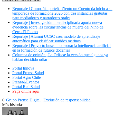
Reportaje | Compañía porteña Ziento un Cuento da inicio a su
temporada de formacióne 2026 con tres instancias gratuitas
para mediadores y narradores orales
Reportaje | Investigación interdisciplinaria aporta nueva
evidencia sobre las circunstancias de muerte del Niño de
Cerro El Plomo
Reportaje | Alumni UCSC crea modelo de aprendizaje
automático para clasificar sonidos marinos
Reportaje | Proyecto busca incorporar la inteligencia artificial
en la formación de futuros docentes
Columna de opinión | La Odisea: la versión que algunos ya
habían decidido odiar
Portal Innova
Portal Prensa Salud
Portal Agro Chile
Prensa&Eventos
Portal Red Salud
Paga online aquí
©
Grupo Prensa Digital
|
Exclusión de responsabilidad
Más historias