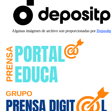
Algunas imágenes de archivo son proporcionadas por
Deposit