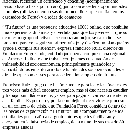
Además, recibirán un certificado y coaching (acompañamiento
personalizado hasta por un año), junto con acceder a oportunidades
laborales (ofertas de empresas de primera línea que confían en los
egresados de Forge) y a redes de contactos.
“‘Tu futuro” es una propuesta educativa 100% online, que posibilita
una experiencia dinámica y divertida para que los jóvenes —que son
de nuestro grupo objetivo— se conozcan mejor, se capaciten, se
preparen para conseguir su primer trabajo, y diseñen un plan que los
ayude a cumplir sus sueños”, expresa Francisco Ruiz, director de
Fundación Forge Chile, entidad que cuenta con presencia regional
en América Latina y que trabaja con jóvenes en situación de
vulnerabilidad socioeconómica, principalmente guiándolos y
capacitándolos en el desarrollo de habilidades socioemocionales y
digitales que son claves para acceder a los empleos del futuro.
Francisco Ruiz agrega que históricamente para los y las jóvenes, es
tres veces más difícil encontrar empleo, más si éste necesita estudiar
y trabajar simultáneamente, ya sea para pagar su carrera o mantener
a su familia. Es por ello y por la complejidad de vivir este proceso
en un contexto de crisis, que Fundación Forge considera dentro de
las becas de capacitación “Tu futuro”, un acompañamiento de los
estudiantes por un año a cargo de tutores que les facilitarán y
apoyarán en la búsqueda de empleo, de la mano de sus más de 80
empresas aliadas.