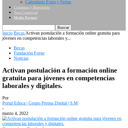
Calendario Expo y Ferias
Columnas y Reportajes
Área Comercial
Media Partner
Inicio
Becas
Activan postulación a formación online gratuita para
jóvenes en competencias laborales y...
Becas
Fundación Forge
Noticias
Activan postulación a formación online
gratuita para jóvenes en competencias
laborales y digitales.
Por
Portal Educa | Grupo Prensa Digital | S.M
-
marzo 4, 2022