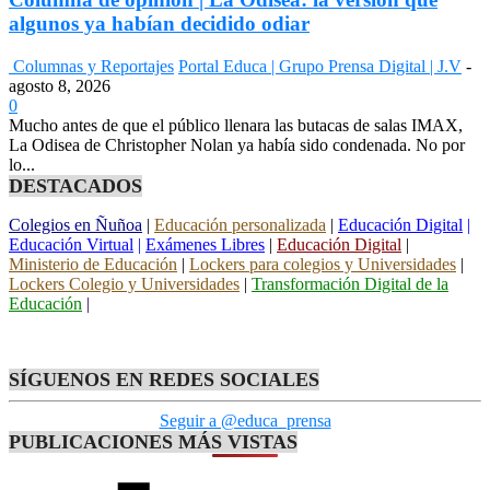
algunos ya habían decidido odiar
Columnas y Reportajes
Portal Educa | Grupo Prensa Digital | J.V
-
agosto 8, 2026
0
Mucho antes de que el público llenara las butacas de salas IMAX,
La Odisea de Christopher Nolan ya había sido condenada. No por
lo...
DESTACADOS
Colegios en Ñuñoa
|
Educación personalizada
|
Educación Digital
|
Educación Virtual
|
Exámenes Libres
|
Educación Digital
|
Ministerio de Educación
|
Lockers para colegios y Universidades
|
Lockers Colegio y Universidades
|
Transformación Digital de la
Educación
|
SÍGUENOS EN REDES SOCIALES
Seguir a @educa_prensa
PUBLICACIONES MÁS VISTAS