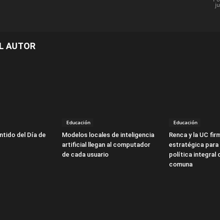
ju
L AUTOR
Educación
Educación
ntido del Día de
Modelos locales de inteligencia
Renca y la UC fir
artificial llegan al computador
estratégica para 
de cada usuario
política integral 
comuna