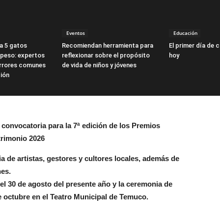
Eventos
Educación
a 5 gatos
Recomiendan herramienta para
El primer día de 
peso: expertos
reflexionar sobre el propósito
hoy
errores comunes
de vida de niños y jóvenes
ción
 convocatoria para la 7ª edición de los Premios
atrimonio 2026
ia de artistas, gestores y cultores locales, además de
nes.
el 30 de agosto del presente año y la ceremonia de
 octubre en el Teatro Municipal de Temuco.