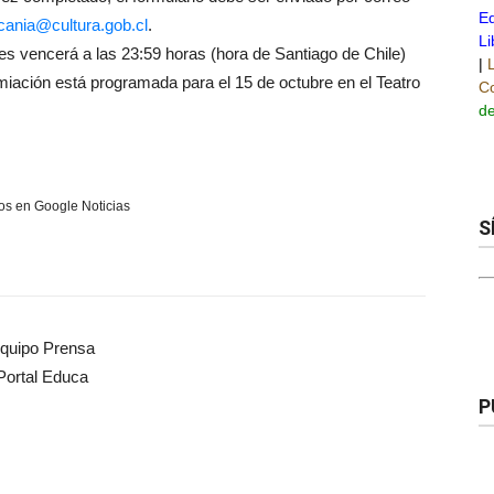
Ed
cania@cultura.
gob.cl
.
Li
tes vencerá a las 23:59 horas (hora de Santiago de Chile)
|
iación está programada para el 15 de octubre en el Teatro
Co
de
s en Google Noticias
S
quipo Prensa
Portal Educa
P