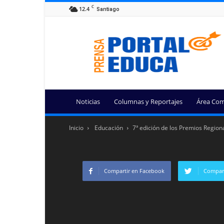
C
12.4
Santiago
Portal
Educa
Noticias
Columnas y Reportajes
Área Com
Inicio
Educación
7ª edición de los Premios Regional
Compartir en Facebook
Compart