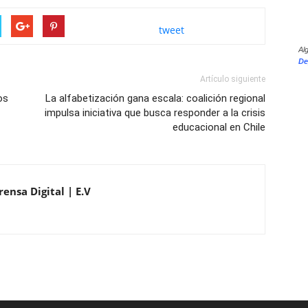
tweet
Al
De
Artículo siguiente
os
La alfabetización gana escala: coalición regional
impulsa iniciativa que busca responder a la crisis
educacional en Chile
ensa Digital | E.V