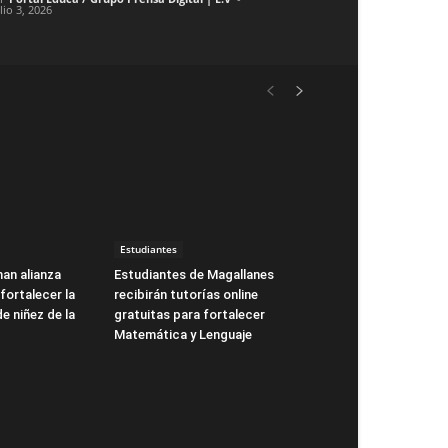
lio 3, 2026
Estudiantes
man alianza
Estudiantes de Magallanes
fortalecer la
recibirán tutorías online
de niñez de la
gratuitas para fortalecer
Matemática y Lenguaje