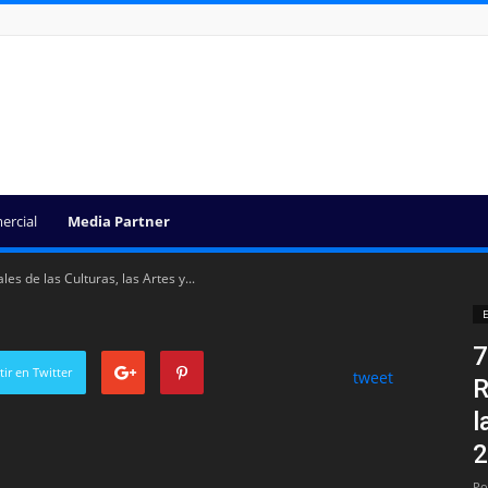
ercial
Media Partner
es de las Culturas, las Artes y...
E
7
ir en Twitter
tweet
R
l
2
Po