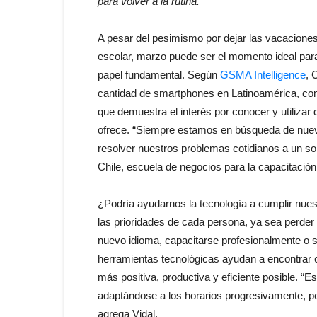
para volver a la rutina.
A pesar del pesimismo por dejar las vacacione
escolar, marzo puede ser el momento ideal para 
papel fundamental. Según
GSMA Intelligence
, 
cantidad de smartphones en Latinoamérica, con
que demuestra el interés por conocer y utilizar 
ofrece. “Siempre estamos en búsqueda de nueva
resolver nuestros problemas cotidianos a un so
Chile, escuela de negocios para la capacitación 
¿Podría ayudarnos la tecnología a cumplir nue
las prioridades de cada persona, ya sea perder 
nuevo idioma, capacitarse profesionalmente 
herramientas tecnológicas ayudan a encontrar có
más positiva, productiva y eficiente posible. “E
adaptándose a los horarios progresivamente, pe
agrega Vidal.