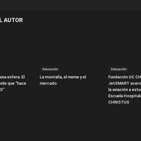
L AUTOR
Educación
Educación
una esfera: El
La montaña, el meme y el
Fundación UC C
oide que “hace
mercado
JetSMART acerca
PS”
la aviación a estu
Escuela Hospital
CHRISTUS