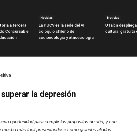
Noticias
Noticias
oria a tercera
La PUCV es la sede del VI
UTalca despliega
ndo Concursable
coloquio chileno de
cultural gratuita
Educación
socioecología y etnoecología
sitiva
 superar la depresión
eva oportunidad para cumplir los propósitos de año, y con
ce mucho más fácil presentándose como grandes aliadas