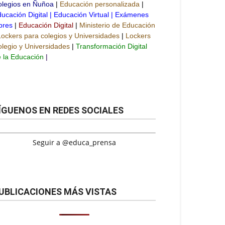
olegios en Ñuñoa
|
Educación personalizada
|
ucación Digital
|
Educación Virtual
|
Exámenes
bres
|
Educación Digital
|
Ministerio de Educación
Lockers para colegios y Universidades
|
Lockers
legio y Universidades
|
Transformación Digital
 la Educación
|
ÍGUENOS EN REDES SOCIALES
Seguir a @educa_prensa
UBLICACIONES MÁS VISTAS