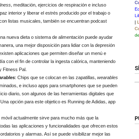
C
lness
, meditación, ejercicios de respiración e incluso
Ed
 paz interior y liberar el estrés producido por el trabajo o
Li
 con listas musicales, también se encuentran podcast
|
Co
de
una nueva dieta o sistema de alimentación puede ayudar
anera, una mejor disposición para lidiar con la depresión
existen aplicaciones que permiten diseñar un menú e
a con el fin de controlar la ingesta calórica, manteniendo
S
 Fitness Pal.
arables
: Chips que se colocan en las zapatillas,
wearables
aminados, e incluso apps para smartphones que se pueden
rcicio diario, son algunos de las herramientas digitales que
. Una opción para este objetico es Running de Adidas, app
l móvil actualmente sirve para mucho más que la
P
odas las aplicaciones y funcionalidades que ofrecen estos
ordatorios y alarmas. Así se puede visibilizar mejor las