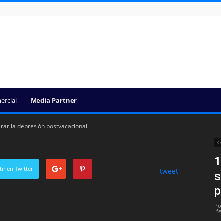
ercial
Media Partner
erar la depresión postvacacional
C
1
ir en Twitter
tweet
s
p
Po
f