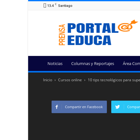
C
13.4
Santiago
Portal
Educa
Noticias
Columnas y Reportajes
Área Com
Inicio
Cursos online
10 tips tecnológicos para sup
Compartir en Facebook
Compart