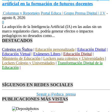
artificial en la formación de futuros docentes
Columnas y Reportajes
Portal Educa | Grupo Prensa Digital | J.V
-
agosto 8, 2026
0
La adopción de la Inteligencia Artificial (IA) en las aulas sin un
marco regulatorio claro, podría generar efectos o impactos
pedagógicos no deseados como...
DESTACADOS
Colegios en Ñuñoa
|
Educación personalizada
|
Educación Digital
|
Educación Virtual
|
Exámenes Libres
|
Educación Digital
|
Ministerio de Educación
|
Lockers para colegios y Universidades
|
Lockers Colegio y Universidades
|
Transformación Digital de la
Educación
|
SÍGUENOS EN REDES SOCIALES
Seguir a @educa_prensa
PUBLICACIONES MÁS VISTAS