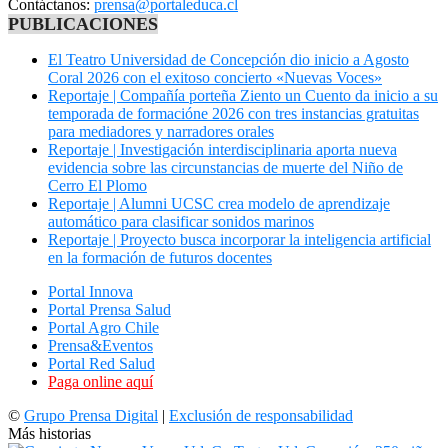
Contáctanos:
prensa@portaleduca.cl
PUBLICACIONES
El Teatro Universidad de Concepción dio inicio a Agosto
Coral 2026 con el exitoso concierto «Nuevas Voces»
Reportaje | Compañía porteña Ziento un Cuento da inicio a su
temporada de formacióne 2026 con tres instancias gratuitas
para mediadores y narradores orales
Reportaje | Investigación interdisciplinaria aporta nueva
evidencia sobre las circunstancias de muerte del Niño de
Cerro El Plomo
Reportaje | Alumni UCSC crea modelo de aprendizaje
automático para clasificar sonidos marinos
Reportaje | Proyecto busca incorporar la inteligencia artificial
en la formación de futuros docentes
Portal Innova
Portal Prensa Salud
Portal Agro Chile
Prensa&Eventos
Portal Red Salud
Paga online aquí
©
Grupo Prensa Digital
|
Exclusión de responsabilidad
Más historias