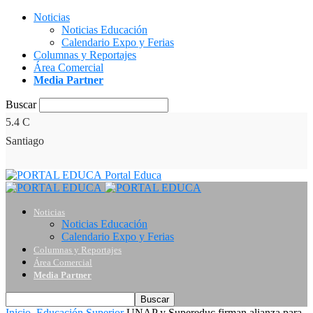
Noticias
Noticias Educación
Calendario Expo y Ferias
Columnas y Reportajes
Área Comercial
Media Partner
Buscar
5.4
C
Santiago
Portal Educa
Noticias
Noticias Educación
Calendario Expo y Ferias
Columnas y Reportajes
Área Comercial
Media Partner
Inicio
Educación Superior
UNAP y Supereduc firman alianza para