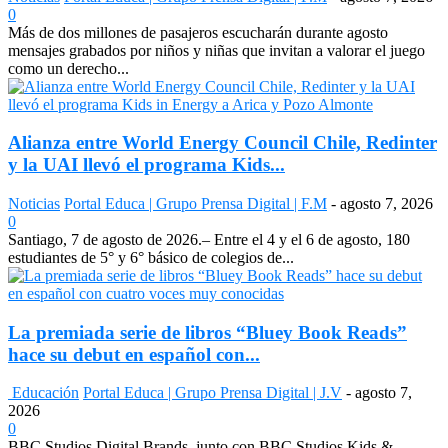
0
Más de dos millones de pasajeros escucharán durante agosto
mensajes grabados por niños y niñas que invitan a valorar el juego
como un derecho...
Alianza entre World Energy Council Chile, Redinter
y la UAI llevó el programa Kids...
Noticias
Portal Educa | Grupo Prensa Digital | F.M
-
agosto 7, 2026
0
Santiago, 7 de agosto de 2026.– Entre el 4 y el 6 de agosto, 180
estudiantes de 5° y 6° básico de colegios de...
La premiada serie de libros “Bluey Book Reads”
hace su debut en español con...
Educación
Portal Educa | Grupo Prensa Digital | J.V
-
agosto 7,
2026
0
BBC Studios Digital Brands, junto con BBC Studios Kids &