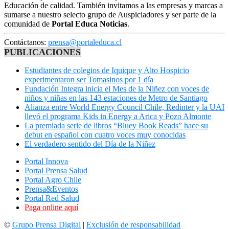
Educación de calidad. También invitamos a las empresas y marcas a
sumarse a nuestro selecto grupo de Auspiciadores y ser parte de la
comunidad de
Portal Educa Noticias
.
Contáctanos:
prensa@portaleduca.cl
PUBLICACIONES
Estudiantes de colegios de Iquique y Alto Hospicio
experimentaron ser Tomasinos por 1 día
Fundación Integra inicia el Mes de la Niñez con voces de
niños y niñas en las 143 estaciones de Metro de Santiago
Alianza entre World Energy Council Chile, Redinter y la UAI
llevó el programa Kids in Energy a Arica y Pozo Almonte
La premiada serie de libros “Bluey Book Reads” hace su
debut en español con cuatro voces muy conocidas
El verdadero sentido del Día de la Niñez
Portal Innova
Portal Prensa Salud
Portal Agro Chile
Prensa&Eventos
Portal Red Salud
Paga online aquí
©
Grupo Prensa Digital
|
Exclusión de responsabilidad