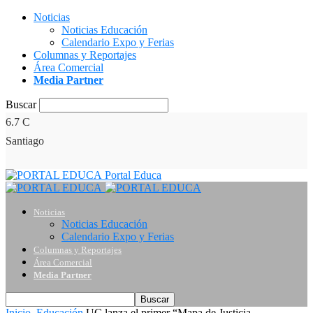
Noticias
Noticias Educación
Calendario Expo y Ferias
Columnas y Reportajes
Área Comercial
Media Partner
Buscar
6.7
C
Santiago
Portal Educa
Noticias
Noticias Educación
Calendario Expo y Ferias
Columnas y Reportajes
Área Comercial
Media Partner
Inicio
Educación
UC lanza el primer “Mapa de Justicia