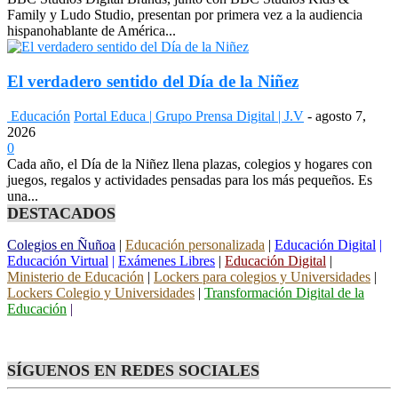
Family y Ludo Studio, presentan por primera vez a la audiencia
hispanohablante de América...
El verdadero sentido del Día de la Niñez
Educación
Portal Educa | Grupo Prensa Digital | J.V
-
agosto 7,
2026
0
Cada año, el Día de la Niñez llena plazas, colegios y hogares con
juegos, regalos y actividades pensadas para los más pequeños. Es
una...
DESTACADOS
Colegios en Ñuñoa
|
Educación personalizada
|
Educación Digital
|
Educación Virtual
|
Exámenes Libres
|
Educación Digital
|
Ministerio de Educación
|
Lockers para colegios y Universidades
|
Lockers Colegio y Universidades
|
Transformación Digital de la
Educación
|
SÍGUENOS EN REDES SOCIALES