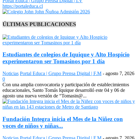
Portal Educa | Grupo Prensa Digital | I.V
https://portaleduca.cl
ÚLTIMAS PUBLICACIONES
Estudiantes de colegios de Iquique y Alto Hospicio
experimentaron ser Tomasinos por 1 día
Noticias
Portal Educa | Grupo Prensa Digital | F.M
-
agosto 7, 2026
0
Con una amplia convocatoria y participación de establecimientos
educacionales, Santo Tomás Iquique desarrolló este 04 y 06 de
agosto una nueva versión de “Tomasin@...
Fundación Integra inicia el Mes de la Niñez con
voces de niños y niñas...
Noticias
Portal Educa | Grupo Prensa Digital | F.M
-
agosto 7, 2026