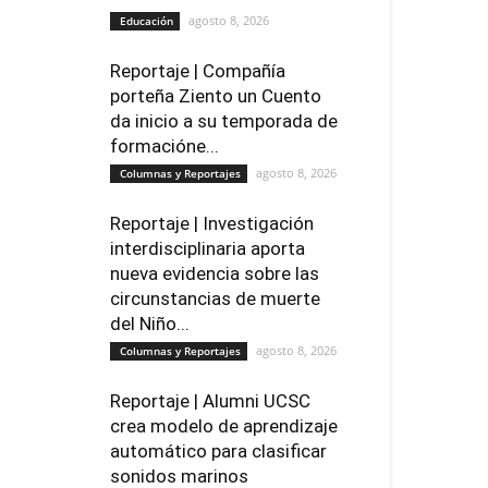
agosto 8, 2026
Educación
Reportaje | Compañía
porteña Ziento un Cuento
da inicio a su temporada de
formacióne...
agosto 8, 2026
Columnas y Reportajes
Reportaje | Investigación
interdisciplinaria aporta
nueva evidencia sobre las
circunstancias de muerte
del Niño...
agosto 8, 2026
Columnas y Reportajes
Reportaje | Alumni UCSC
crea modelo de aprendizaje
automático para clasificar
sonidos marinos