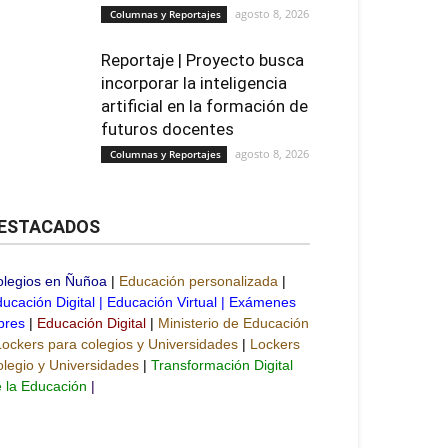
agosto 8, 2026
Columnas y Reportajes
Reportaje | Proyecto busca
incorporar la inteligencia
artificial en la formación de
futuros docentes
agosto 8, 2026
Columnas y Reportajes
ESTACADOS
olegios en Ñuñoa
|
Educación personalizada
|
ucación Digital
|
Educación Virtual
|
Exámenes
bres
|
Educación Digital
|
Ministerio de Educación
Lockers para colegios y Universidades
|
Lockers
legio y Universidades
|
Transformación Digital
 la Educación
|