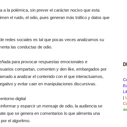
a a la polémica, sin prever el carácter nocivo que esta
imen el ruido, el odio, pues generan más tráfico y datos que
 de redes sociales es tal que pocas veces analizamos su
menta las conductas de odio.
diseñada para provocar respuestas emocionales e
D
 usuarios compartan, comenten y den like, embargados por
amado a analizar el contenido con el que interactuamos,
C
 negativo y evitar caer en manipulaciones discursivas.
Ed
Li
|
entorno digital
Co
nformar y esparcir un mensaje de odio, la audiencia se
de
bate que se genera en comentarios lo que alimenta una
por el algoritmo.