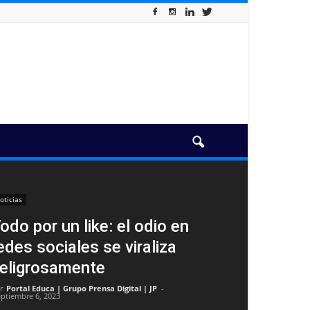
oticias
odo por un like: el odio en
edes sociales se viraliza
eligrosamente
r
Portal Educa | Grupo Prensa Digital | JP
-
eptiembre 6, 2023