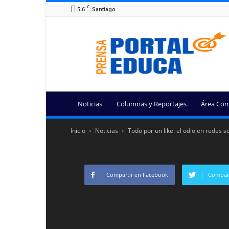
C
5.6
Santiago
Portal
Educa
Noticias
Columnas y Reportajes
Área Com
Inicio
Noticias
Todo por un like: el odio en redes s
Compartir en Facebook
Compart