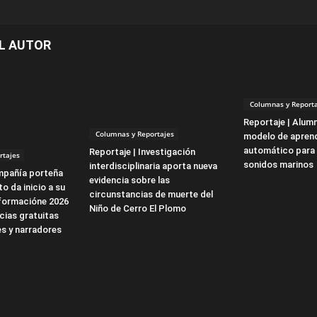
L AUTOR
Columnas y Reporta
Reportaje | Alum
Columnas y Reportajes
modelo de aprend
automático para 
Reportaje | Investigación
rtajes
sonidos marinos
interdisciplinaria aporta nueva
mpañía porteña
evidencia sobre las
o da inicio a su
circunstancias de muerte del
formacióne 2026
Niño de Cerro El Plomo
cias gratuitas
s y narradores