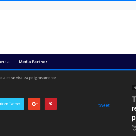
ercial
Media Partner
ociales se viraliza peligrosamente
N
T
ir en Twitter
tweet
r
p
Po
s