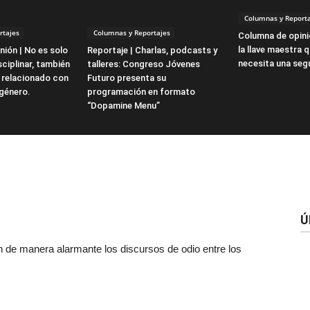
Columnas y Reporta
rtajes
Columnas y Reportajes
Columna de opini
la llave maestra 
ión | No es solo
Reportaje | Charlas, podcasts y
necesita una seg
ciplinar, también
talleres: Congreso Jóvenes
 relacionado con
Futuro presenta su
 género.
programación en formato
“Dopamine Menu”
Ú
n de manera alarmante los discursos de odio entre los