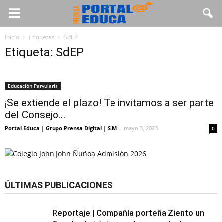
Inicio
Etiquetas
SdEP
Etiqueta: SdEP
Educación Parvularia
¡Se extiende el plazo! Te invitamos a ser parte
del Consejo...
Portal Educa | Grupo Prensa Digital | S.M
-
mayo 3, 2023
0
ÚLTIMAS PUBLICACIONES
Reportaje | Compañía porteña Ziento un