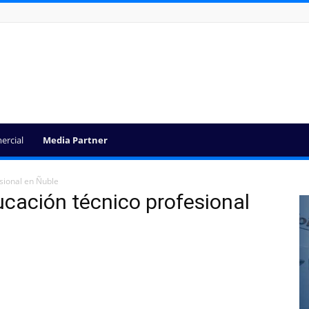
ercial
Media Partner
sional en Ñuble
ucación técnico profesional