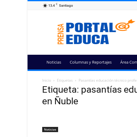
C
13.4
Santiago
Portal
Educa
Noticias
Columnas y Reportajes
Área Com
Inicio
Etiquetas
Pasantías educación técnico profe
Etiqueta: pasantías ed
en Ñuble
Noticias