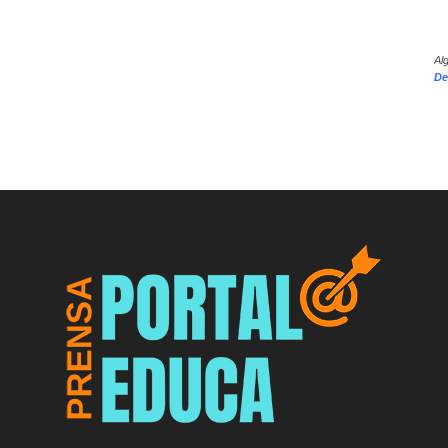
Al
De