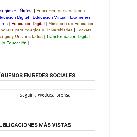
olegios en Ñuñoa
|
Educación personalizada
|
ucación Digital
|
Educación Virtual
|
Exámenes
bres
|
Educación Digital
|
Ministerio de Educación
Lockers para colegios y Universidades
|
Lockers
legio y Universidades
|
Transformación Digital
 la Educación
|
ÍGUENOS EN REDES SOCIALES
Seguir a @educa_prensa
UBLICACIONES MÁS VISTAS