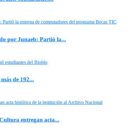
o por Junaeb: Partió la...
 más de 192...
ultura entregan acta...