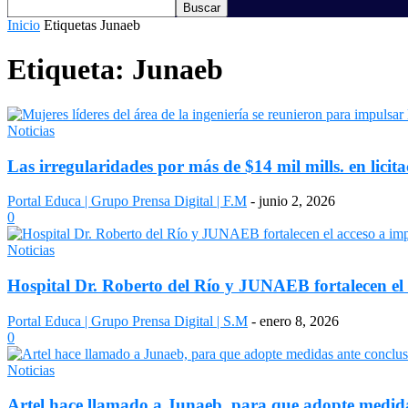
Inicio
Etiquetas
Junaeb
Etiqueta: Junaeb
Noticias
Las irregularidades por más de $14 mil mills. en licitac
Portal Educa | Grupo Prensa Digital | F.M
-
junio 2, 2026
0
Noticias
Hospital Dr. Roberto del Río y JUNAEB fortalecen el a
Portal Educa | Grupo Prensa Digital | S.M
-
enero 8, 2026
0
Noticias
Artel hace llamado a Junaeb, para que adopte medidas