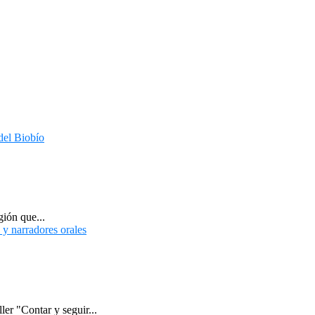
gión que...
er "Contar y seguir...