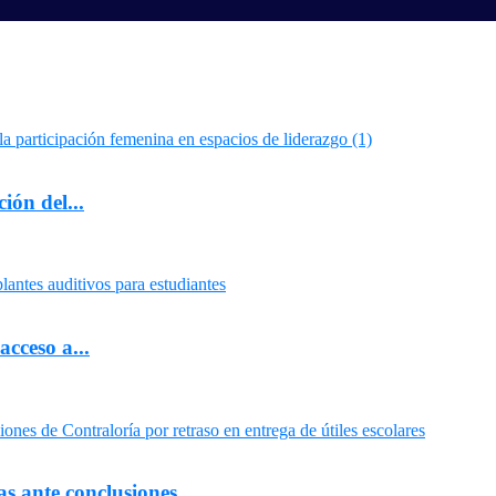
ión del...
cceso a...
 ante conclusiones...