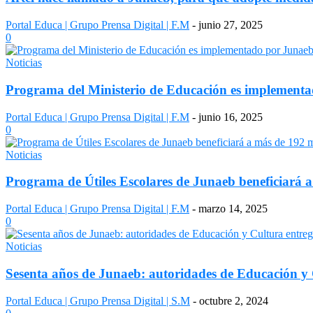
Portal Educa | Grupo Prensa Digital | F.M
-
junio 27, 2025
0
Noticias
Programa del Ministerio de Educación es implementad
Portal Educa | Grupo Prensa Digital | F.M
-
junio 16, 2025
0
Noticias
Programa de Útiles Escolares de Junaeb beneficiará a
Portal Educa | Grupo Prensa Digital | F.M
-
marzo 14, 2025
0
Noticias
Sesenta años de Junaeb: autoridades de Educación y C
Portal Educa | Grupo Prensa Digital | S.M
-
octubre 2, 2024