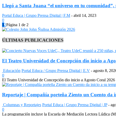
Llegó a Santa Juana “el universo en tu comunidad”, u
Portal Educa | Grupo Prensa Digital | F.M
-
abril 14, 2023
0
1
2
Página 1 de 2
ÚLTIMAS PUBLICACIONES
El Teatro Universidad de Concepción dio inicio a Agos
Educación
Portal Educa / Grupo Prensa Digital | E.V
-
agosto 8, 202
0
El Teatro Universidad de Concepción dio inicio a Agosto Coral 2026 co
Reportaje | Compañía porteña Ziento un Cuento da in
Columnas y Reportajes
Portal Educa | Grupo Prensa Digital | JP
-
ago
0
La programación incluye la Escuela de Mediación Lectora Lúdica (Museo