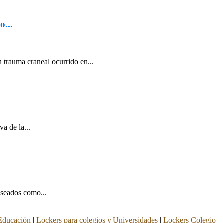
o...
 trauma craneal ocurrido en...
a de la...
deseados como...
 Educación
|
Lockers para colegios y Universidades
|
Lockers Colegio