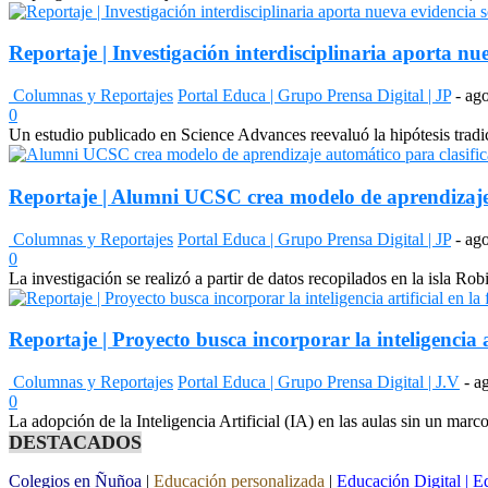
Reportaje | Investigación interdisciplinaria aporta nu
Columnas y Reportajes
Portal Educa | Grupo Prensa Digital | JP
-
ago
0
Un estudio publicado en Science Advances reevaluó la hipótesis tradi
Reportaje | Alumni UCSC crea modelo de aprendizaje 
Columnas y Reportajes
Portal Educa | Grupo Prensa Digital | JP
-
ago
0
La investigación se realizó a partir de datos recopilados en la isla R
Reportaje | Proyecto busca incorporar la inteligencia a
Columnas y Reportajes
Portal Educa | Grupo Prensa Digital | J.V
-
a
0
La adopción de la Inteligencia Artificial (IA) en las aulas sin un mar
DESTACADOS
Colegios en Ñuñoa
|
Educación personalizada
|
Educación Digital
|
Ed