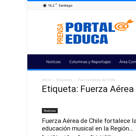
C
16.2
Santiago
Portal
Educa
Noticias
Columnas y Reportajes
Área Com
Inicio
Etiquetas
Fuerza Aérea de Chile
Etiqueta: Fuerza Aérea 
Noticias
Fuerza Aérea de Chile fortalece l
educación musical en la Región...