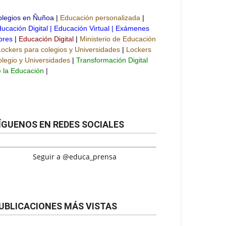
olegios en Ñuñoa
|
Educación personalizada
|
ucación Digital
|
Educación Virtual
|
Exámenes
bres
|
Educación Digital
|
Ministerio de Educación
Lockers para colegios y Universidades
|
Lockers
legio y Universidades
|
Transformación Digital
 la Educación
|
ÍGUENOS EN REDES SOCIALES
Seguir a @educa_prensa
UBLICACIONES MÁS VISTAS