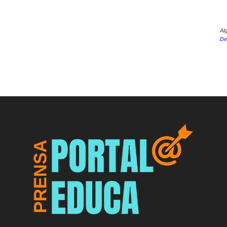
Al
De