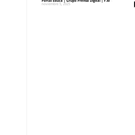
Portal Educa | Grupo Prensa Digital | F.M
-
noviembre 5, 2025