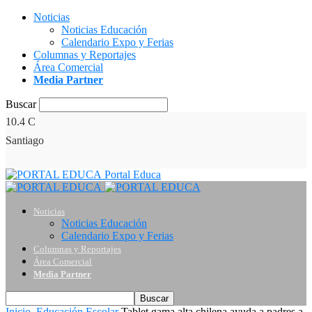
Noticias
Noticias Educación
Calendario Expo y Ferias
Columnas y Reportajes
Área Comercial
Media Partner
Buscar
10.4
C
Santiago
Portal Educa
Noticias
Noticias Educación
Calendario Expo y Ferias
Columnas y Reportajes
Área Comercial
Media Partner
Inicio
Educación Escolar
Tablet gama alta chilena ayuda a padres a