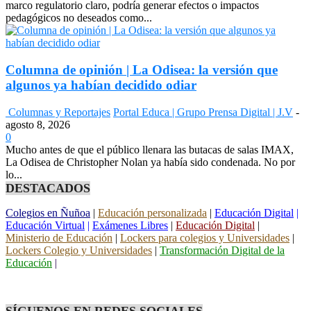
marco regulatorio claro, podría generar efectos o impactos
pedagógicos no deseados como...
Columna de opinión | La Odisea: la versión que
algunos ya habían decidido odiar
Columnas y Reportajes
Portal Educa | Grupo Prensa Digital | J.V
-
agosto 8, 2026
0
Mucho antes de que el público llenara las butacas de salas IMAX,
La Odisea de Christopher Nolan ya había sido condenada. No por
lo...
DESTACADOS
Colegios en Ñuñoa
|
Educación personalizada
|
Educación Digital
|
Educación Virtual
|
Exámenes Libres
|
Educación Digital
|
Ministerio de Educación
|
Lockers para colegios y Universidades
|
Lockers Colegio y Universidades
|
Transformación Digital de la
Educación
|
SÍGUENOS EN REDES SOCIALES