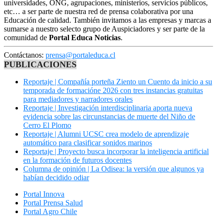
universidades, ONG, agrupaciones, ministerios, servicios públicos,
etc… a ser parte de nuestra red de prensa colaborativa por una
Educación de calidad. También invitamos a las empresas y marcas a
sumarse a nuestro selecto grupo de Auspiciadores y ser parte de la
comunidad de
Portal Educa Noticias
.
Contáctanos:
prensa@portaleduca.cl
PUBLICACIONES
Reportaje | Compañía porteña Ziento un Cuento da inicio a su
temporada de formacióne 2026 con tres instancias gratuitas
para mediadores y narradores orales
Reportaje | Investigación interdisciplinaria aporta nueva
evidencia sobre las circunstancias de muerte del Niño de
Cerro El Plomo
Reportaje | Alumni UCSC crea modelo de aprendizaje
automático para clasificar sonidos marinos
Reportaje | Proyecto busca incorporar la inteligencia artificial
en la formación de futuros docentes
Columna de opinión | La Odisea: la versión que algunos ya
habían decidido odiar
Portal Innova
Portal Prensa Salud
Portal Agro Chile