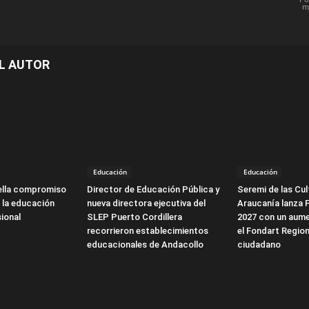
m
L AUTOR
Educación
Educación
ella compromiso
Director de Educación Pública y
Seremi de las Cul
 la educación
nueva directora ejecutiva del
Araucanía lanza 
ional
SLEP Puerto Cordillera
2027 con un aume
recorrieron establecimientos
el Fondart Region
educacionales de Andacollo
ciudadano