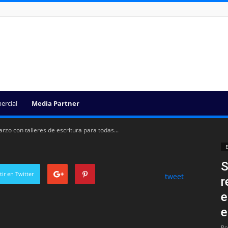
ercial
Media Partner
zo con talleres de escritura para todas...
E
S
ir en Twitter
tweet
r
e
e
Po