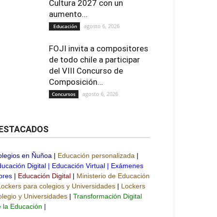
Cultura 2027 con un
aumento...
agosto 6, 2026
Educación
FOJI invita a compositores
de todo chile a participar
del VIII Concurso de
Composición...
agosto 6, 2026
Concursos
ESTACADOS
olegios en Ñuñoa
|
Educación personalizada
|
ucación Digital
|
Educación Virtual
|
Exámenes
bres
|
Educación Digital
|
Ministerio de Educación
Lockers para colegios y Universidades
|
Lockers
legio y Universidades
|
Transformación Digital
 la Educación
|