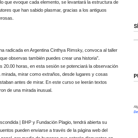
 lo que evoque cada elemento, se levantará la estructura de
autores que han sabido plasmar, gracias a los antiguos
erosas.
S
ilena radicada en Argentina Cinthya Rimsky, convoca al taller
lo que observas también puedes crear una historia”.
 20.00 horas, en esta sesión se potenciará la observación
la mirada, mirar como extraños, desde lugares y cosas
P
staban antes de mirar. En este curso se leerán textos
ron de una mirada inusual.
Al
De
Escondida | BHP y Fundación Plagio, tendrá abierta su
cuentos pueden enviarse a través de la página web del