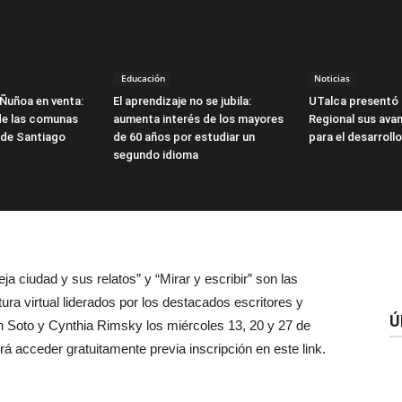
Educación
Noticias
Ñuñoa en venta:
El aprendizaje no se jubila:
UTalca presentó 
 de las comunas
aumenta interés de los mayores
Regional sus ava
 de Santiago
de 60 años por estudiar un
para el desarroll
segundo idioma
eja ciudad y sus relatos” y “Mirar y escribir” son las
ura virtual liderados por los destacados escritores y
Ú
n Soto y Cynthia Rimsky los miércoles 13, 20 y 27 de
á acceder gratuitamente previa inscripción en este link.