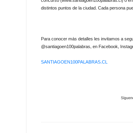
concurso (www.santiagoen100palabras.cl) o en
distintos puntos de la ciudad. Cada persona pu
Para conocer más detalles les invitamos a segu
@santiagoen100palabras, en Facebook, Instagr
SANTIAGOEN100PALABRAS.CL
Sígueno