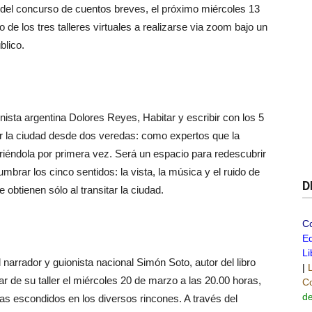
 del concurso de cuentos breves, el próximo miércoles 13
 de los tres talleres virtuales a realizarse via zoom bajo un
blico.
inista argentina Dolores Reyes, Habitar y escribir con los 5
 por la ciudad desde dos veredas: como expertos que la
iéndola por primera vez. Será un espacio para redescubrir
brar los cinco sentidos: la vista, la música y el ruido de
D
obtienen sólo al transitar la ciudad.
C
Ed
Li
l narrador y guionista nacional Simón Soto, autor del libro
|
par de su taller el miércoles 20 de marzo a las 20.00 horas,
Co
de
rias escondidos en los diversos rincones. A través del