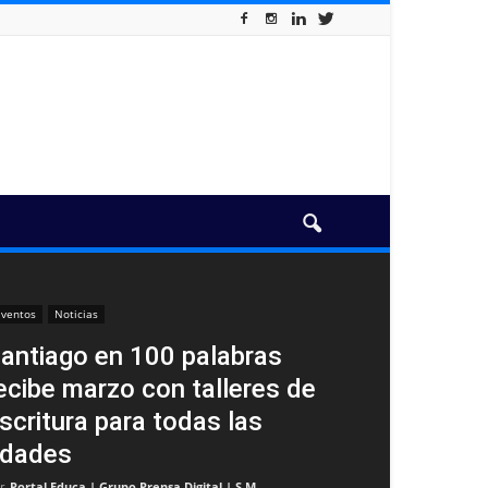
ventos
Noticias
antiago en 100 palabras
ecibe marzo con talleres de
scritura para todas las
dades
r
Portal Educa | Grupo Prensa Digital | S.M
-