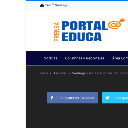
C
14.8
Santiago
Portal
Educa
Noticias
Columnas y Reportajes
Área Com
Inicio
Eventos
Santiago en 100 palabras recibe mar
Compartir en Facebook
Compart