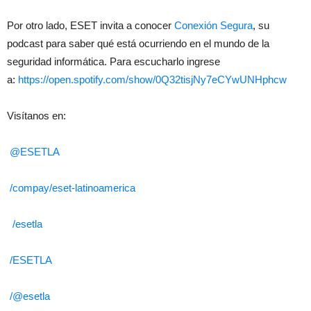
Por otro lado, ESET invita a conocer
Conexión Segura
, su
podcast para saber qué está ocurriendo en el mundo de la
seguridad informática. Para escucharlo ingrese
a:
https://open.spotify.com/show/
0Q32tisjNy7eCYwUNHphcw
Visítanos en:
@ESETLA
/compay/eset-latinoamerica
/esetla
/ESETLA
/@esetla