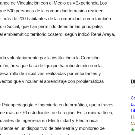
cance de Vinculación con el Medio es «Experiencia Los
 que 500 personas de la comunidad tomasina realicen
de más de 200 habitantes de la comunidad, como también
cio Social, que han permitido detectar las principales
el emblemático territorio costero, según indicó René Araya,
da voluntariamente por la institución a la Comisión
ción, área que la sede Iquique ha robustecido con la
 desarrollo de iniciativas realizadas por estudiantes y
D
yectos que vinculan el aprendizaje con problemáticas
C
Ed
e Psicopedagogía e Ingeniería en Informática, que a través
Li
 de más de 70 estudiantes de la región. En la misma línea,
|
diantes de Ingeniería en Electricidad y Electrónica
Co
sistente en un dispositivo de telemetría y monitoreo de
de