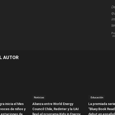
De
qu
im
te
Po
m
L AUTOR
Noticias
Educación
ra inicia el Mes
Alianza entre World Energy
La premiada serie
 voces de niños y
Council Chile, Redinter y la UAI
“Bluey Book Read
3 estaciones de
llevó el programa Kids in Energy
debut en español