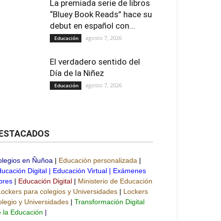
La premiada serie de libros
“Bluey Book Reads” hace su
debut en español con...
agosto 7, 2026
Educación
El verdadero sentido del
Día de la Niñez
agosto 7, 2026
Educación
ESTACADOS
olegios en Ñuñoa
|
Educación personalizada
|
ucación Digital
|
Educación Virtual
|
Exámenes
bres
|
Educación Digital
|
Ministerio de Educación
Lockers para colegios y Universidades
|
Lockers
legio y Universidades
|
Transformación Digital
 la Educación
|