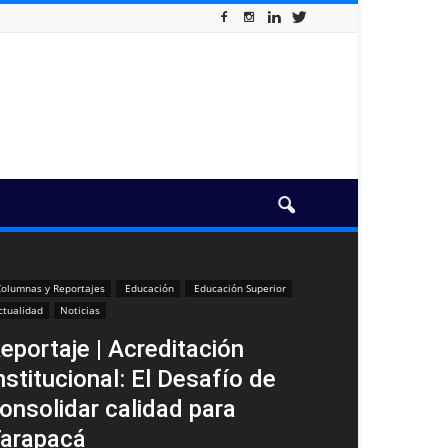
olumnas y Reportajes
Educación
Educación Superior
ctualidad
Noticias
eportaje | Acreditación
nstitucional: El Desafío de
onsolidar calidad para
arapacá