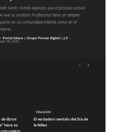
sde Santo Tomás explican que el proceso actual
e vive su Instituto Profesional tiene un amplio
pacto en su comunidad interna como en el
rritorio.
r
Portal Educa | Grupo Prensa Digital | J.V
-
ayo 30, 2026
Educación
 de libros
El verdadero sentido del Día de
s” hace su
la Niñez
 con cuatro