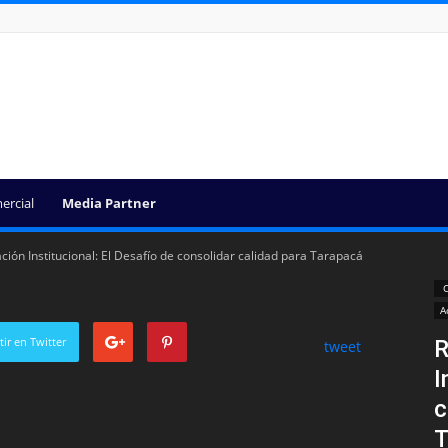
ercial
Media Partner
ción Institucional: El Desafío de consolidar calidad para Tarapacá
C
A
ir en Twitter
R
tweet
I
c
T