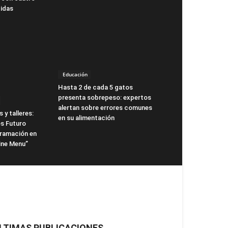
idas
Educación
Hasta 2 de cada 5 gatos
presenta sobrepeso: expertos
alertan sobre errores comunes
 y talleres:
en su alimentación
s Futuro
gramación en
ne Menu”
LTIMAS PUBLICACIONES