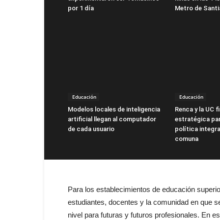
por 1 día
Metro de Sant
Educación
Educación
Modelos locales de inteligencia
Renca y la UC f
artificial llegan al computador
estratégica par
de cada usuario
política integra
comuna
Para los establecimientos de educación superior
estudiantes, docentes y la comunidad en que se 
nivel para futuras y futuros profesionales. En e