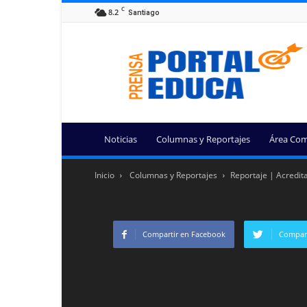
C
8.2
Santiago
Portal
Educa
Noticias
Columnas y Reportajes
Área Com
Inicio
Columnas y Reportajes
Reportaje | Acredita
Compartir en Facebook
Compart