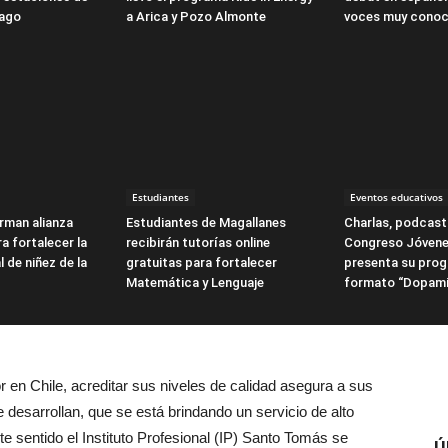
iago
a Arica y Pozo Almonte
voces muy conoc
Estudiantes
Eventos educativos
irman alianza
Estudiantes de Magallanes
Charlas, podcasts
a fortalecer la
recibirán tutorías online
Congreso Jóvene
l de niñez de la
gratuitas para fortalecer
presenta su pro
Matemática y Lenguaje
formato “Dopami
 en Chile, acreditar sus niveles de calidad asegura a sus
desarrollan, que se está brindando un servicio de alto
ste sentido el Instituto Profesional (IP) Santo Tomás se
Ú