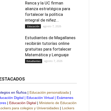
Renca y la UC firman
alianza estratégica para
fortalecer la política
integral de niñez...
agosto 7, 2026
Educación
Estudiantes de Magallanes
recibirán tutorías online
gratuitas para fortalecer
Matemática y Lenguaje
agosto 7, 2026
Estudiantes
ESTACADOS
olegios en Ñuñoa
|
Educación personalizada
|
ucación Digital
|
Educación Virtual
|
Exámenes
bres
|
Educación Digital
|
Ministerio de Educación
Lockers para colegios y Universidades
|
Lockers