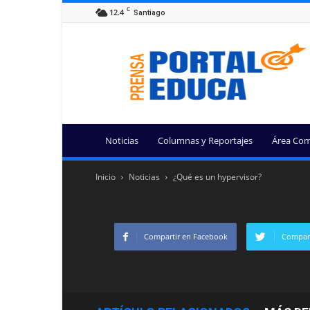
C
12.4
Santiago
Portal
Educa
Noticias
Columnas y Reportajes
Área Com
Inicio
Noticias
¿Qué es un hypervisor?
Compartir en Facebook
Compart