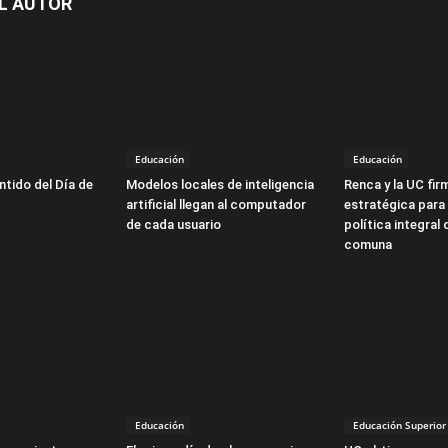
L AUTOR
Educación
Educación
ntido del Día de
Modelos locales de inteligencia
Renca y la UC fir
artificial llegan al computador
estratégica para 
de cada usuario
política integral 
comuna
Educación
Educación Superior