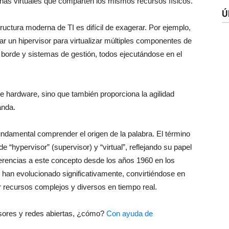
nas virtuales que comparten los mismos recursos físicos.
Ú
tructura moderna de TI es difícil de exagerar. Por ejemplo,
r un hipervisor para virtualizar múltiples componentes de
 borde y sistemas de gestión, todos ejecutándose en el
e hardware, sino que también proporciona la agilidad
anda.
undamental comprender el origen de la palabra. El término
e “hypervisor” (supervisor) y “virtual”, reflejando su papel
erencias a este concepto desde los años 1960 en los
han evolucionado significativamente, convirtiéndose en
 recursos complejos y diversos en tiempo real.
isores y redes abiertas, ¿cómo?
Con ayuda de