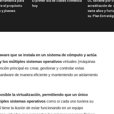
erramienta para
El primer día de clases comienza
UC obtiene por cu
re el propósito
hoy
acreditación de 
s y jóvenes
siete años y forta
su Plan Estratég
mware que se instala en un sistema de cómputo y actúa
y los múltiples sistemas operativos
virtuales (máquinas
nción principal es crear, gestionar y controlar estas
hardware de manera eficiente y manteniendo un aislamiento
sible la virtualización, permitiendo que un único
tiples sistemas operativos
como si cada uno tuviera su
tiene la ilusión de estar funcionando en un equipo