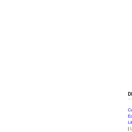
D
C
Ed
Li
|