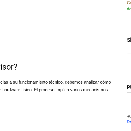
Co
de
S
isor?
ncias a su funcionamiento técnico, debemos analizar cómo
P
re hardware físico. El proceso implica varios mecanismos
Al
De