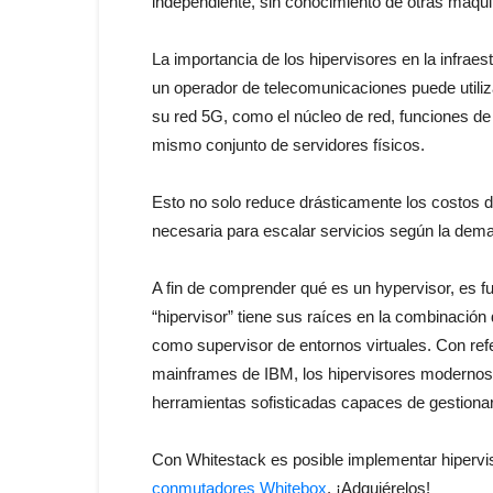
independiente, sin conocimiento de otras máqui
La importancia de los hipervisores en la infraes
un operador de telecomunicaciones puede utiliza
su red 5G, como el núcleo de red, funciones de
mismo conjunto de servidores físicos.
Esto no solo reduce drásticamente los costos d
necesaria para escalar servicios según la dem
A fin de comprender qué es un hypervisor, es f
“hipervisor” tiene sus raíces en la combinación d
como supervisor de entornos virtuales. Con ref
mainframes de IBM, los hipervisores modernos 
herramientas sofisticadas capaces de gestionar
Con Whitestack es posible implementar hiperv
conmutadores Whitebox
. ¡Adquiérelos!