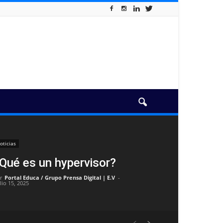
oticias
Qué es un hypervisor?
r
Portal Educa / Grupo Prensa Digital | E.V
-
lio 15, 2025