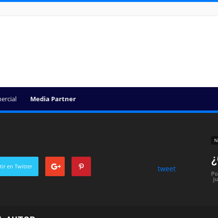
ercial
Media Partner
N
¿
ir en Twitter
tweet
Po
ju