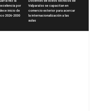
arta vez la
Docentes de liceos técnicos de
excelencia por
Valparaíso se capacitan en
lece inicio de
comercio exterior para acercar
ico 2026-2030
la internacionalización a las
aulas