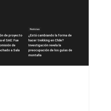
Noticias
ón de proyecto
¿Está cambiando la forma de
a el SAE: Fue
hacer trekking en Chile?
omisión de
Investigación revela la
achado a Sala
preocupación de los guías de
montaña