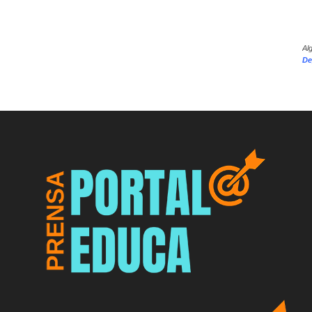
Al
De