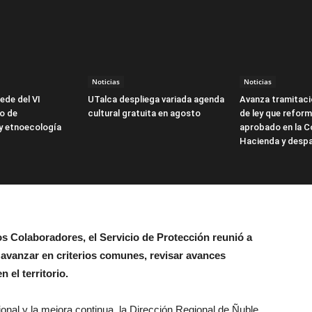
Noticias
Noticias
ede del VI
UTalca despliega variada agenda
Avanza tramitaci
no de
cultural gratuita en agosto
de ley que reform
y etnoecología
aprobado en la C
Hacienda y desp
s Colaboradores, el Servicio de Protección reunió a
 avanzar en criterios comunes, revisar avances
n el territorio.
gional y la mejora continua, la Dirección Regional de Ñuble