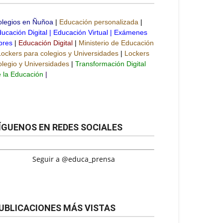
olegios en Ñuñoa
|
Educación personalizada
|
ucación Digital
|
Educación Virtual
|
Exámenes
bres
|
Educación Digital
|
Ministerio de Educación
Lockers para colegios y Universidades
|
Lockers
legio y Universidades
|
Transformación Digital
 la Educación
|
ÍGUENOS EN REDES SOCIALES
Seguir a @educa_prensa
UBLICACIONES MÁS VISTAS