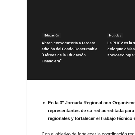
Educación
Noticias
Abren convocatoria a tercera
La PUCV es la s
edición del Fondo Concursable
coloquio chile
“Héroes de la Educación
socioecología 
Financiera”
En la 3° Jornada Regional con Organismo
representantes de su red acreditada para
regionales y fortalecer el trabajo técnico e
Con el objetivo de fortalecer la coordinación re