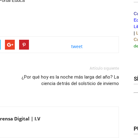
Portal Educa
C
Ed
Li
|
Co
de
tweet
Artículo siguiente
¿Por qué hoy es la noche más larga del año? La
S
ciencia detrás del solsticio de invierno
ensa Digital | I.V
P