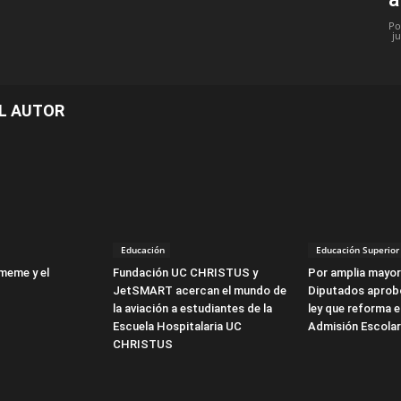
Po
j
L AUTOR
Educación
Educación Superior
meme y el
Fundación UC CHRISTUS y
Por amplia mayor
JetSMART acercan el mundo de
Diputados aprob
la aviación a estudiantes de la
ley que reforma e
Escuela Hospitalaria UC
Admisión Escolar
CHRISTUS