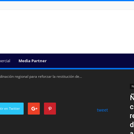
ercial
Media Partner
nación regional para reforzar la restitución de...
N
Ñ
c
ir en Twitter
tweet
r
d
a