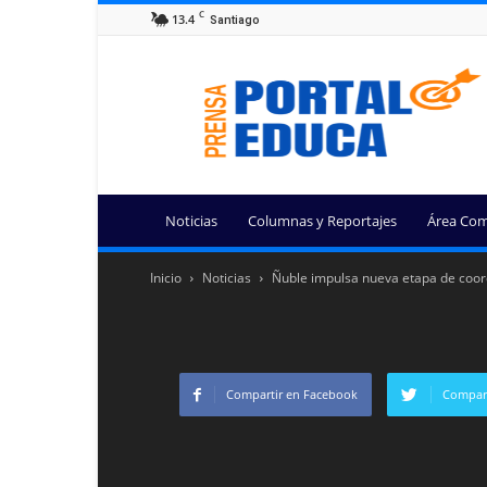
C
13.4
Santiago
Portal
Educa
Noticias
Columnas y Reportajes
Área Com
Inicio
Noticias
Ñuble impulsa nueva etapa de coordi
Compartir en Facebook
Compart