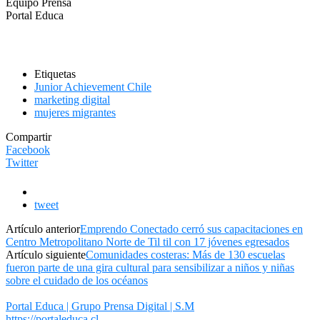
Equipo Prensa
Portal Educa
Etiquetas
Junior Achievement Chile
marketing digital
mujeres migrantes
Compartir
Facebook
Twitter
tweet
Artículo anterior
Emprendo Conectado cerró sus capacitaciones en
Centro Metropolitano Norte de Til til con 17 jóvenes egresados
Artículo siguiente
Comunidades costeras: Más de 130 escuelas
fueron parte de una gira cultural para sensibilizar a niños y niñas
sobre el cuidado de los océanos
Portal Educa | Grupo Prensa Digital | S.M
https://portaleduca.cl