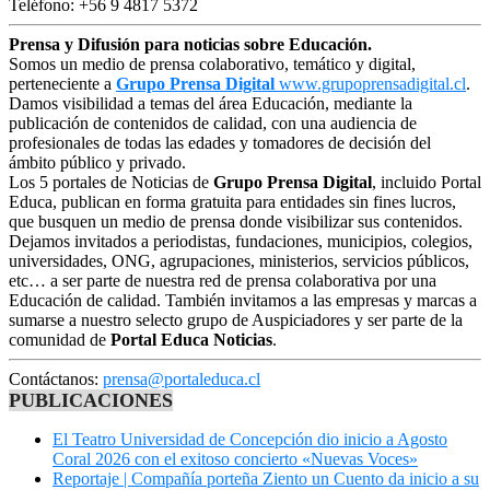
Teléfono: +56 9 4817 5372
Prensa y Difusión para noticias sobre Educación.
Somos un medio de prensa colaborativo, temático y digital,
perteneciente a
Grupo Prensa Digital
www.grupoprensadigital.cl
.
Damos visibilidad a temas del área Educación, mediante la
publicación de contenidos de calidad, con una audiencia de
profesionales de todas las edades y tomadores de decisión del
ámbito público y privado.
Los 5 portales de Noticias de
Grupo Prensa Digital
, incluido Portal
Educa, publican en forma gratuita para entidades sin fines lucros,
que busquen un medio de prensa donde visibilizar sus contenidos.
Dejamos invitados a periodistas, fundaciones, municipios, colegios,
universidades, ONG, agrupaciones, ministerios, servicios públicos,
etc… a ser parte de nuestra red de prensa colaborativa por una
Educación de calidad. También invitamos a las empresas y marcas a
sumarse a nuestro selecto grupo de Auspiciadores y ser parte de la
comunidad de
Portal Educa Noticias
.
Contáctanos:
prensa@portaleduca.cl
PUBLICACIONES
El Teatro Universidad de Concepción dio inicio a Agosto
Coral 2026 con el exitoso concierto «Nuevas Voces»
Reportaje | Compañía porteña Ziento un Cuento da inicio a su