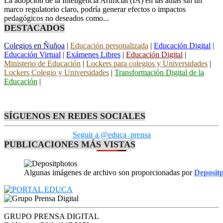
La adopción de la Inteligencia Artificial (IA) en las aulas sin un
marco regulatorio claro, podría generar efectos o impactos
pedagógicos no deseados como...
DESTACADOS
Colegios en Ñuñoa
|
Educación personalizada
|
Educación Digital
|
Educación Virtual
|
Exámenes Libres
|
Educación Digital
|
Ministerio de Educación
|
Lockers para colegios y Universidades
|
Lockers Colegio y Universidades
|
Transformación Digital de la
Educación
|
SÍGUENOS EN REDES SOCIALES
Seguir a @educa_prensa
PUBLICACIONES MÁS VISTAS
Algunas imágenes de archivo son proporcionadas por
Deposit
GRUPO PRENSA DIGITAL