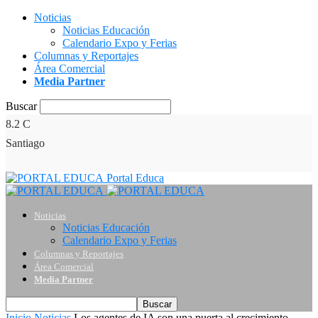
Noticias
Noticias Educación
Calendario Expo y Ferias
Columnas y Reportajes
Área Comercial
Media Partner
Buscar
8.2
C
Santiago
Portal Educa
Noticias
Noticias Educación
Calendario Expo y Ferias
Columnas y Reportajes
Área Comercial
Media Partner
Inicio
Noticias
Los agentes de IA son una puerta al crecimiento