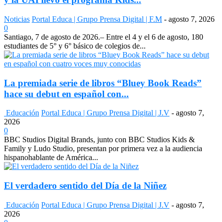
Noticias
Portal Educa | Grupo Prensa Digital | F.M
-
agosto 7, 2026
0
Santiago, 7 de agosto de 2026.– Entre el 4 y el 6 de agosto, 180
estudiantes de 5° y 6° básico de colegios de...
La premiada serie de libros “Bluey Book Reads”
hace su debut en español con...
Educación
Portal Educa | Grupo Prensa Digital | J.V
-
agosto 7,
2026
0
BBC Studios Digital Brands, junto con BBC Studios Kids &
Family y Ludo Studio, presentan por primera vez a la audiencia
hispanohablante de América...
El verdadero sentido del Día de la Niñez
Educación
Portal Educa | Grupo Prensa Digital | J.V
-
agosto 7,
2026