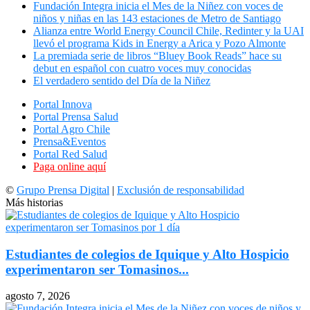
Fundación Integra inicia el Mes de la Niñez con voces de
niños y niñas en las 143 estaciones de Metro de Santiago
Alianza entre World Energy Council Chile, Redinter y la UAI
llevó el programa Kids in Energy a Arica y Pozo Almonte
La premiada serie de libros “Bluey Book Reads” hace su
debut en español con cuatro voces muy conocidas
El verdadero sentido del Día de la Niñez
Portal Innova
Portal Prensa Salud
Portal Agro Chile
Prensa&Eventos
Portal Red Salud
Paga online aquí
©
Grupo Prensa Digital
|
Exclusión de responsabilidad
Más historias
Estudiantes de colegios de Iquique y Alto Hospicio
experimentaron ser Tomasinos...
agosto 7, 2026