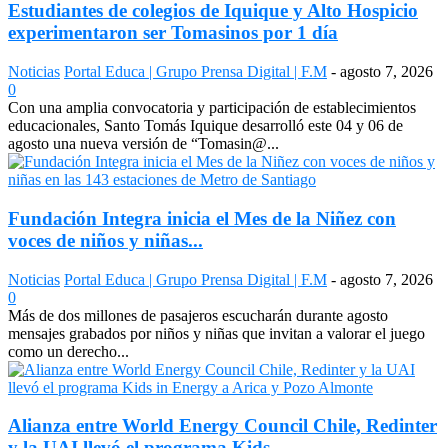
Estudiantes de colegios de Iquique y Alto Hospicio
experimentaron ser Tomasinos por 1 día
Noticias
Portal Educa | Grupo Prensa Digital | F.M
-
agosto 7, 2026
0
Con una amplia convocatoria y participación de establecimientos
educacionales, Santo Tomás Iquique desarrolló este 04 y 06 de
agosto una nueva versión de “Tomasin@...
Fundación Integra inicia el Mes de la Niñez con
voces de niños y niñas...
Noticias
Portal Educa | Grupo Prensa Digital | F.M
-
agosto 7, 2026
0
Más de dos millones de pasajeros escucharán durante agosto
mensajes grabados por niños y niñas que invitan a valorar el juego
como un derecho...
Alianza entre World Energy Council Chile, Redinter
y la UAI llevó el programa Kids...