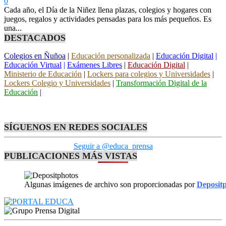
0
Cada año, el Día de la Niñez llena plazas, colegios y hogares con
juegos, regalos y actividades pensadas para los más pequeños. Es
una...
DESTACADOS
Colegios en Ñuñoa
|
Educación personalizada
|
Educación Digital
|
Educación Virtual
|
Exámenes Libres
|
Educación Digital
|
Ministerio de Educación
|
Lockers para colegios y Universidades
|
Lockers Colegio y Universidades
|
Transformación Digital de la
Educación
|
SÍGUENOS EN REDES SOCIALES
Seguir a @educa_prensa
PUBLICACIONES MÁS VISTAS
Algunas imágenes de archivo son proporcionadas por
Deposit