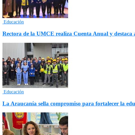
Educación
Rectora de la UMCE realiza Cuenta Anual y destaca a
Educación
La Araucanía sella compromiso para fortalecer la edu