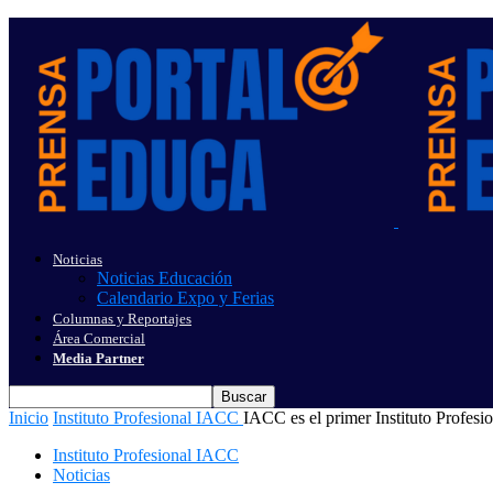
Noticias
Noticias Educación
Calendario Expo y Ferias
Columnas y Reportajes
Área Comercial
Media Partner
Inicio
Instituto Profesional IACC
IACC es el primer Instituto Profesi
Instituto Profesional IACC
Noticias