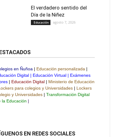
El verdadero sentido del
Día de la Niñez
agosto 7, 2026
Educación
ESTACADOS
olegios en Ñuñoa
|
Educación personalizada
|
ucación Digital
|
Educación Virtual
|
Exámenes
bres
|
Educación Digital
|
Ministerio de Educación
Lockers para colegios y Universidades
|
Lockers
legio y Universidades
|
Transformación Digital
 la Educación
|
ÍGUENOS EN REDES SOCIALES