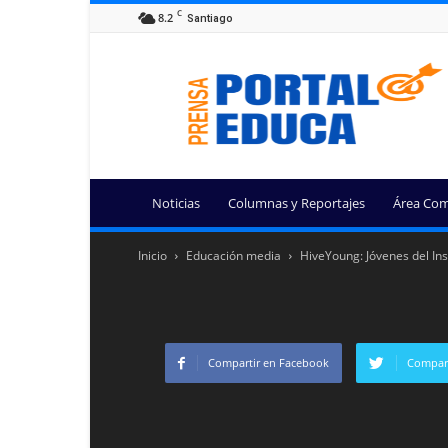
C
8.2
Santiago
Portal
Educa
Noticias
Columnas y Reportajes
Área Com
Inicio
Educación media
HiveYoung: Jóvenes del Ins
Compartir en Facebook
Compart