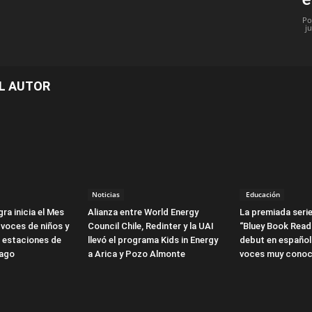
Po
j
L AUTOR
Noticias
Educación
ra inicia el Mes
Alianza entre World Energy
La premiada serie
 voces de niños y
Council Chile, Redinter y la UAI
“Bluey Book Read
3 estaciones de
llevó el programa Kids in Energy
debut en español
iago
a Arica y Pozo Almonte
voces muy conoc