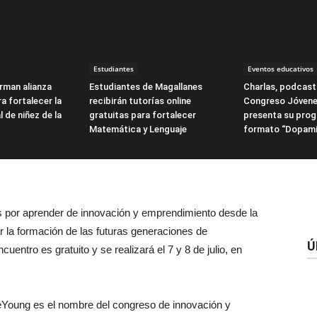
Estudiantes
Eventos educativos
irman alianza
Estudiantes de Magallanes
Charlas, podcasts
a fortalecer la
recibirán tutorías online
Congreso Jóvene
l de niñez de la
gratuitas para fortalecer
presenta su pro
Matemática y Lenguaje
formato “Dopami
 por aprender de innovación y emprendimiento desde la
r la formación de las futuras generaciones de
Ú
entro es gratuito y se realizará el 7 y 8 de julio, en
veYoung es el nombre del congreso de innovación y