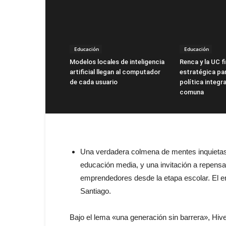
Educación
Educación
Modelos locales de inteligencia
Renca y la UC f
artificial llegan al computador
estratégica par
de cada usuario
política integra
comuna
Una verdadera colmena de mentes inquietas
educación media, y una invitación a repensa
emprendedores desde la etapa escolar. El encu
Santiago.
Bajo el lema «una generación sin barrera», Hi