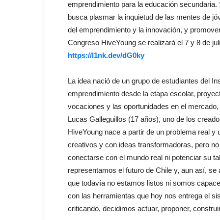
emprendimiento para la educación secundaria. 
busca plasmar la inquietud de las mentes de j
del emprendimiento y la innovación, y promove
Congreso HiveYoung se realizará el 7 y 8 de juli
https://l1nk.dev/dG0ky
La idea nació de un grupo de estudiantes del In
emprendimiento desde la etapa escolar, proye
vocaciones y las oportunidades en el mercado, 
Lucas Galleguillos (17 años), uno de los creador
HiveYoung nace a partir de un problema real y u
creativos y con ideas transformadoras, pero no
conectarse con el mundo real ni potenciar su t
representamos el futuro de Chile y, aun así, s
que todavía no estamos listos ni somos capac
con las herramientas que hoy nos entrega el s
criticando, decidimos actuar, proponer, construi