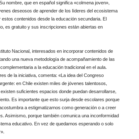
Su nombre, que en español significa «colmena joven»,
óvenes deseosos de aprender de los líderes del ecosistema
r estos contenidos desde la educación secundaria. El
o, es gratuito y sus inscripciones están abiertas en
stituto Nacional, interesados en incorporar contenidos de
ctando una nueva metodología de acompañamiento de las
complementaria a la educación tradicional en el aula.
es de la iniciativa, comenta:
«
La idea del Congreso
rgente: en Chile existen miles de jóvenes talentosos,
 existen suficientes espacios donde puedan desarrollarse,
alento. Es importante que esto surja desde escolares porque
e acostumbra a estigmatizarnos como generación o a creer
es. Asimismo, porque también comunica una inconformidad
istema educativo. En vez de quedarnos esperando o solo
r».