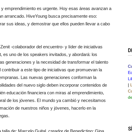
n y emprendimiento es urgente. Hoy esas áreas avanzan a
a han arrancado. HiveYoung busca precisamente eso:
rar sus ideas, y demostrar que ellos pueden llevar a cabo
nit -colaborador del encuentro- y líder de iniciativas
D
es uno de los speakers invitados, y abordará: los
as generaciones y la necesidad de transformar el talento
C
contribuir a este tipo de iniciativas que promuevan la
Ed
tempranas. Las nuevas generaciones conforman la
Li
idades del nuevo siglo deben incorporar contenidos de
|
Co
ién educación financiera con miras al emprendimiento,
de
oral de los jóvenes. El mundo ya cambió y necesitamos
ormación de nuestros niños y jóvenes, hacerlo en la
egas.
S
 talla de: Marcelo Guital, creador de Benedictino; Gina