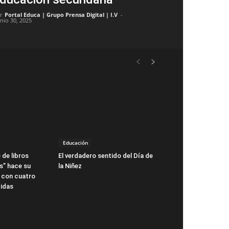
r
Portal Educa | Grupo Prensa Digital | I.V
-
unio 30, 2025
Educación
 de libros
El verdadero sentido del Día de
s” hace su
la Niñez
 con cuatro
idas