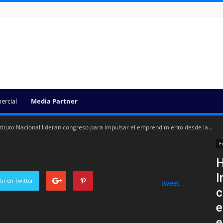
ercial
Media Partner
tituto Nacional lideran congreso para impulsar el emprendimiento desde la...
E
H
I
ir en Twitter
tweet
c
e
e