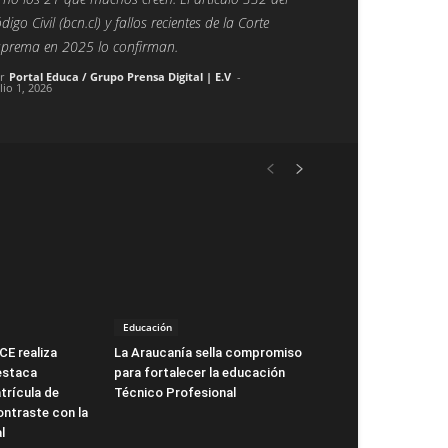
digo Civil (bcn.cl) y fallos recientes de la Corte
prema en 2025 lo confirman.
r
Portal Educa / Grupo Prensa Digital | E.V
-
lio 1, 2026
Educación
CE realiza
La Araucanía sella compromiso
estaca
para fortalecer la educación
trícula de
Técnico Profesional
ntraste con la
l