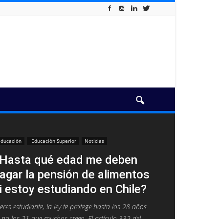
ducación
Educación Superior
Noticias
Hasta qué edad me deben
agar la pensión de alimentos
i estoy estudiando en Chile?
 eres estudiante, la ley te protege hasta los 28 años
no los 21 que muchos creen. El artículo 332 del