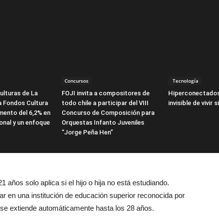
Concursos
Tecnología
ulturas de La
FOJI invita a compositores de
Hiperconectados
a Fondos Cultura
todo chile a participar del VIII
invisible de vivir 
mento del 6,2% en
Concurso de Composición para
onal y un enfoque
Orquestas Infanto Juveniles
“Jorge Peña Hen”
 años solo aplica si el hijo o hija no está estudiando.
ar en una institución de educación superior reconocida por
s se extiende automáticamente hasta los 28 años.