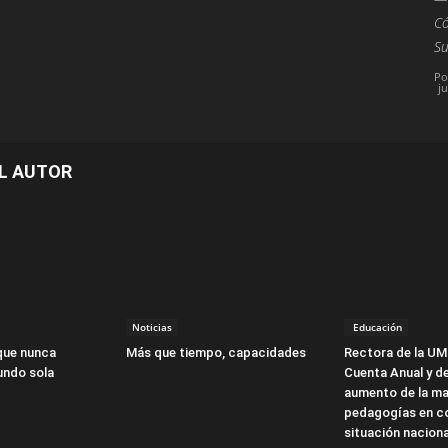
Có
Su
Po
ju
L AUTOR
Noticias
Educación
que nunca
Más que tiempo, capacidades
Rectora de la UM
undo sola
Cuenta Anual y d
aumento de la ma
pedagogías en co
situación naciona