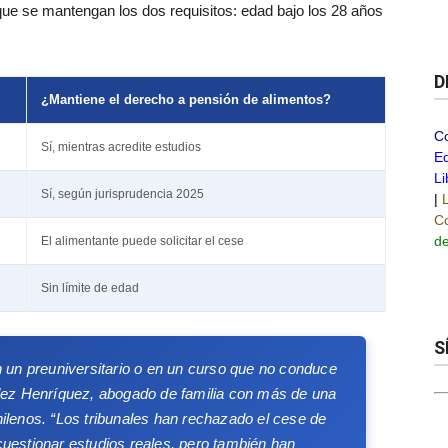
ue se mantengan los dos requisitos: edad bajo los 28 años
D
¿Mantiene el derecho a pensión de alimentos?
C
Sí, mientras acredite estudios
Ed
Li
Sí, según jurisprudencia 2025
|
Co
de
El alimentante puede solicitar el cese
Sin límite de edad
S
 un preuniversitario o en un curso que no conduce
dez Henríquez, abogado de familia con más de una
hilenos.
“Los tribunales han rechazado el cese de
cuestionar estudios reales, pero también han