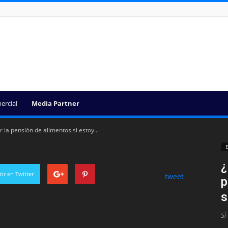
ercial
Media Partner
a pensión de alimentos si estoy...
E
¿
ir en Twitter
tweet
p
s
Si
— 