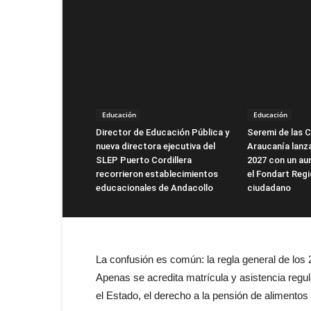
Educación
Educación
Director de Educación Pública y
Seremi de las C
nueva directora ejecutiva del
Araucanía lanz
SLEP Puerto Cordillera
2027 con un au
recorrieron establecimientos
el Fondart Regi
educacionales de Andacollo
ciudadano
La confusión es común: la regla general de los 21
Apenas se acredita matrícula y asistencia regul
el Estado, el derecho a la pensión de alimento