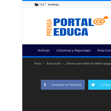
C
13.6
Santiago
Portal
Educa
Noticias
Columnas y Reportajes
Área Com
Inicio
Educación
¿Hasta qué edad me deben pagar l
Compartir en Facebook
Compart