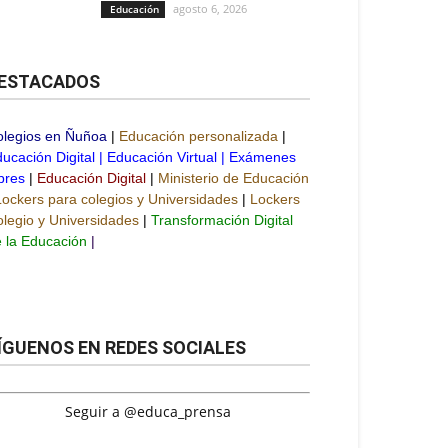
agosto 6, 2026
Educación
ESTACADOS
olegios en Ñuñoa
|
Educación personalizada
|
ucación Digital
|
Educación Virtual
|
Exámenes
bres
|
Educación Digital
|
Ministerio de Educación
Lockers para colegios y Universidades
|
Lockers
legio y Universidades
|
Transformación Digital
 la Educación
|
ÍGUENOS EN REDES SOCIALES
Seguir a @educa_prensa