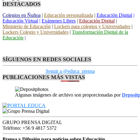
DESTACADOS
Colegios en Ñuñoa
|
Educación personalizada
|
Educación Digital
|
Educación Virtual
|
Exámenes Libres
|
Educación Digital
|
Ministerio de Educación
|
Lockers para colegios y Universidades
|
Lockers Colegio y Universidades
|
Transformación Digital de la
Educación
|
SÍGUENOS EN REDES SOCIALES
Seguir a @educa_prensa
PUBLICACIONES MÁS VISTAS
Algunas imágenes de archivo son proporcionadas por
Deposit
GRUPO PRENSA DIGITAL
Teléfono: +56 9 4817 5372
Prensa y Difusión para noticias sobre Educación.