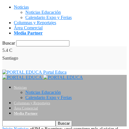
Noticias
Noticias Educación
Calendario Expo y Ferias
Columnas y Reportajes
Área Comercial
Media Partner
Buscar
5.4
C
Santiago
Portal Educa
Noticias
Noticias Educación
Calendario Expo y Ferias
Columnas y Reportajes
Área Comercial
Media Partner
Inicio
Noticias
eSIM o Roaming: ¿qué conviene más al viajar al