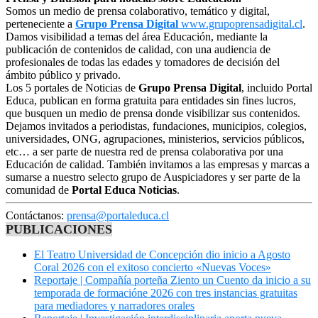
Somos un medio de prensa colaborativo, temático y digital,
perteneciente a
Grupo Prensa Digital
www.grupoprensadigital.cl
.
Damos visibilidad a temas del área Educación, mediante la
publicación de contenidos de calidad, con una audiencia de
profesionales de todas las edades y tomadores de decisión del
ámbito público y privado.
Los 5 portales de Noticias de
Grupo Prensa Digital
, incluido Portal
Educa, publican en forma gratuita para entidades sin fines lucros,
que busquen un medio de prensa donde visibilizar sus contenidos.
Dejamos invitados a periodistas, fundaciones, municipios, colegios,
universidades, ONG, agrupaciones, ministerios, servicios públicos,
etc… a ser parte de nuestra red de prensa colaborativa por una
Educación de calidad. También invitamos a las empresas y marcas a
sumarse a nuestro selecto grupo de Auspiciadores y ser parte de la
comunidad de
Portal Educa Noticias
.
Contáctanos:
prensa@portaleduca.cl
PUBLICACIONES
El Teatro Universidad de Concepción dio inicio a Agosto
Coral 2026 con el exitoso concierto «Nuevas Voces»
Reportaje | Compañía porteña Ziento un Cuento da inicio a su
temporada de formacióne 2026 con tres instancias gratuitas
para mediadores y narradores orales