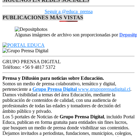
SÍGUENOS EN REDES SOCIALES
Seguir a @educa_prensa
PUBLICACIONES MÁS VISTAS
Algunas imágenes de archivo son proporcionadas por
Deposit
GRUPO PRENSA DIGITAL
Teléfono: +56 9 4817 5372
Prensa y Difusión para noticias sobre Educación.
Somos un medio de prensa colaborativo, temático y digital,
perteneciente a
Grupo Prensa Digital
www.grupoprensadigital.cl
.
Damos visibilidad a temas del área Educación, mediante la
publicación de contenidos de calidad, con una audiencia de
profesionales de todas las edades y tomadores de decisión del
ámbito público y privado.
Los 5 portales de Noticias de
Grupo Prensa Digital
, incluido Portal
Educa, publican en forma gratuita para entidades sin fines lucros,
que busquen un medio de prensa donde visibilizar sus contenidos.
Dejamos invitados a periodistas, fundaciones, municipios, colegios,