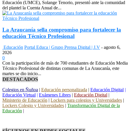
Educación (UMCE), Solange Tenorio, presentó ante la comunidad
del plantel la Cuenta Anual de...
La Araucanía sella compromiso para fortalecer la
educación Técnico Profesional
Educación
Portal Educa | Grupo Prensa Digital | J.V
-
agosto 6,
2026
0
Con la participación de más de 700 estudiantes de Educación Media
Técnico Profesional de distintas comunas de La Araucanía, este
martes se dio inicio...
DESTACADOS
Colegios en Ñuñoa
|
Educación personalizada
|
Educación Digital
|
Educación Virtual
|
Exámenes Libres
|
Educación Digital
|
Ministerio de Educación
|
Lockers para colegios y Universidades
|
Lockers Colegio y Universidades
|
Transformación Digital de la
Educación
|