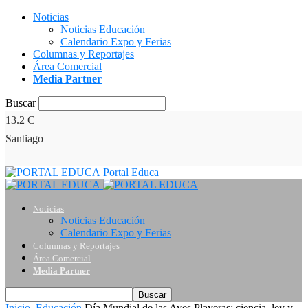
Noticias
Noticias Educación
Calendario Expo y Ferias
Columnas y Reportajes
Área Comercial
Media Partner
Buscar
13.2
C
Santiago
Portal Educa
Noticias
Noticias Educación
Calendario Expo y Ferias
Columnas y Reportajes
Área Comercial
Media Partner
Inicio
Educación
Día Mundial de las Aves Playeras: ciencia, ley y