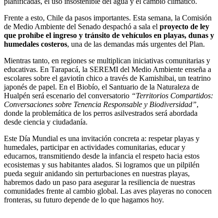
planificadas, el uso insostenible del agua y el cambio climático.
Frente a esto, Chile da pasos importantes. Esta semana, la Comisión
de Medio Ambiente del Senado despachó a sala el
proyecto de ley
que prohíbe el ingreso y tránsito de vehículos en playas, dunas y
humedales costeros
, una de las demandas más urgentes del Plan.
Mientras tanto, en regiones se multiplican iniciativas comunitarias y
educativas. En Tarapacá, la SEREMI del Medio Ambiente enseña a
escolares sobre el gaviotín chico a través de Kamishibai, un teatrino
japonés de papel. En el Biobío, el Santuario de la Naturaleza de
Hualpén será escenario del conversatorio
“Territorios Compartidos:
Conversaciones sobre Tenencia Responsable y Biodiversidad”
,
donde la problemática de los perros asilvestrados será abordada
desde ciencia y ciudadanía.
Este Día Mundial es una invitación concreta a: respetar playas y
humedales, participar en actividades comunitarias, educar y
educarnos, transmitiendo desde la infancia el respeto hacia estos
ecosistemas y sus habitantes alados. Si logramos que un pilpilén
pueda seguir anidando sin perturbaciones en nuestras playas,
habremos dado un paso para asegurar la resiliencia de nuestras
comunidades frente al cambio global. Las aves playeras no conocen
fronteras, su futuro depende de lo que hagamos hoy.