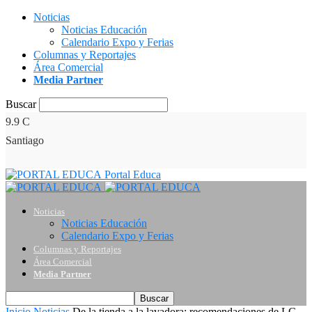
Noticias
Noticias Educación
Calendario Expo y Ferias
Columnas y Reportajes
Área Comercial
Media Partner
Buscar
9.9
C
Santiago
Portal Educa
Noticias
Noticias Educación
Calendario Expo y Ferias
Columnas y Reportajes
Área Comercial
Media Partner
Inicio
Noticias
De la tienda a la lavadora: recomendaciones de LG