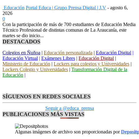
Educación
Portal Educa | Grupo Prensa Digital | J.V
-
agosto 6,
2026
0
Con la participación de más de 700 estudiantes de Educación Media
Técnico Profesional de distintas comunas de La Araucanía, este
martes se dio inicio...
DESTACADOS
Colegios en Ñuñoa
|
Educación personalizada
|
Educación Digital
|
Educación Virtual
|
Exámenes Libres
|
Educación Digital
|
Ministerio de Educación
|
Lockers para colegios y Universidades
|
Lockers Colegio y Universidades
|
Transformación Digital de la
Educación
|
SÍGUENOS EN REDES SOCIALES
Seguir a @educa_prensa
PUBLICACIONES MÁS VISTAS
Algunas imágenes de archivo son proporcionadas por
Deposit