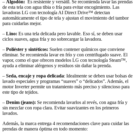
–
Algodón:
Es resistente y versátil. Se recomienda lavar las prendas
de esta tela con agua tibia o fría para evitar encogimiento. Las
lavadoras LG con tecnología AI Direct Drive™ detectan
automáticamente el tipo de tela y ajustan el movimiento del tambor
para cuidarlas mejor.
–
Lino:
Es una tela delicada pero lavable. Eso sí, se deben usar
ciclos suaves, agua fría y no sobrecargar la lavadora.
–
Poliéster y sintéticos:
Suelen contener químicos que conviene
eliminar. Se recomienda lavar en frío y con centrifugado suave. El
vapor, como el que ofrecen modelos LG con tecnología Steam™,
ayuda a eliminar alérgenos y residuos sin dañar la prenda.
–
Seda, encaje y ropa delicada
: Idealmente se deben usar bolsas de
lavado especiales y programas “suaves” o “delicados”. Además, el
motor Inverter permite un tratamiento más preciso y silencioso para
este tipo de tejidos.
–
Denim (jeans):
Se recomienda lavarlos al revés, con agua fría y
sin mezclar con ropa clara. Evitar suavizantes en los primeros
lavados.
Además, la marca entrega 4 recomendaciones clave para cuidar las
prendas de manera óptima en todo momento: