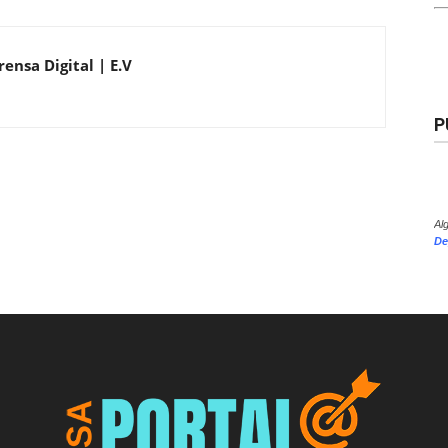
ensa Digital | E.V
P
Al
De