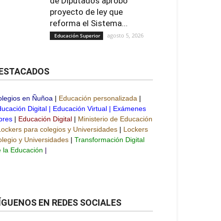
de Diputados aprobó
proyecto de ley que
reforma el Sistema...
agosto 5, 2026
Educación Superior
ESTACADOS
olegios en Ñuñoa
|
Educación personalizada
|
ucación Digital
|
Educación Virtual
|
Exámenes
bres
|
Educación Digital
|
Ministerio de Educación
Lockers para colegios y Universidades
|
Lockers
legio y Universidades
|
Transformación Digital
 la Educación
|
ÍGUENOS EN REDES SOCIALES