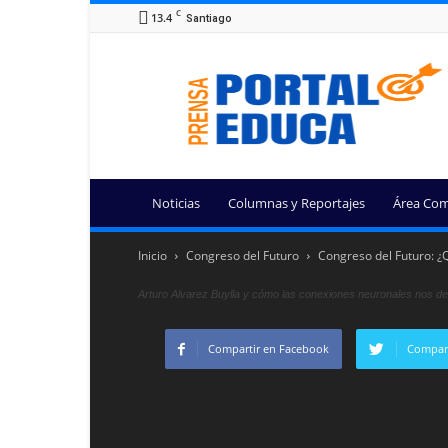
C
13.4
Santiago
Portal
Educa
Noticias
Columnas y Reportajes
Área Com
Inicio
Congreso del Futuro
Congreso del Futuro: 
Arturo Alvarez Buylla y cómo las conexiones neuronales nos de
Compartir en Facebook
Compart