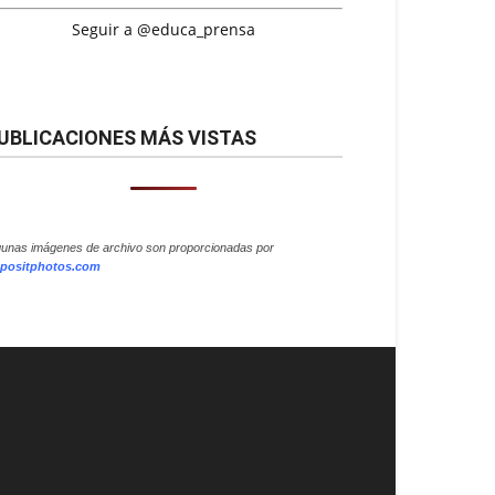
Seguir a @educa_prensa
UBLICACIONES MÁS VISTAS
gunas imágenes de archivo son proporcionadas por
positphotos.com