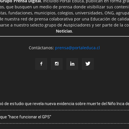
Grupo Prensa Digital
, incluido Portal Educa, publican en forma gra
ros, que busquen un medio de prensa donde visibilizar sus conteni
tas, fundaciones, municipios, colegios, universidades, ONG, agrupac
 de nuestra red de prensa colaborativa por una Educación de calid
rse a nuestro selecto grupo de Auspiciadores y ser parte de la 
Noticias
.
Contáctanos:
prensa@portaleduca.cl
pó de estudio que revela nueva evidencia sobre muerte del Niño Inca d
e que “hace funcionar el GPS”