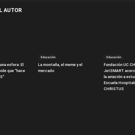
L AUTOR
Educación
Educación
una esfera: El
La montaña, el meme y el
Fundación UC C
oide que “hace
mercado
JetSMART acerca
PS”
la aviación a estu
Escuela Hospital
CHRISTUS