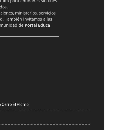
tuita para entidades sin fines
dos.
iones, ministerios, servicios
ad. También invitamos a las
comunidad de
Portal Educa
e Cerro El Plomo