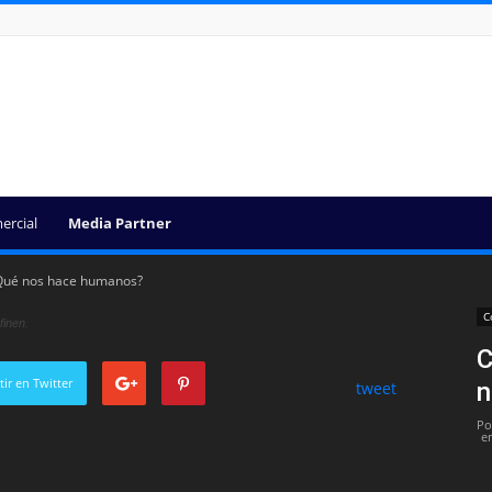
ercial
Media Partner
¿Qué nos hace humanos?
C
finen.
C
ir en Twitter
n
tweet
Po
e