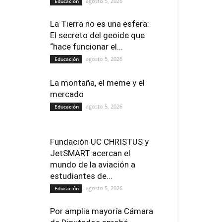
agosto 5, 2026
Educación
La Tierra no es una esfera:
El secreto del geoide que
“hace funcionar el...
agosto 5, 2026
Educación
La montaña, el meme y el
mercado
agosto 5, 2026
Educación
Fundación UC CHRISTUS y
JetSMART acercan el
mundo de la aviación a
estudiantes de...
agosto 5, 2026
Educación
Por amplia mayoría Cámara