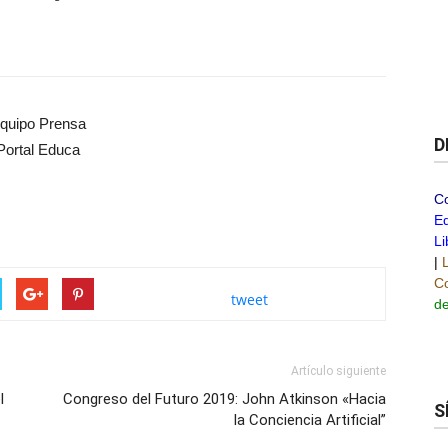
quipo Prensa
D
Portal Educa
C
Ed
Li
|
Co
tweet
de
Artículo siguiente
l
Congreso del Futuro 2019: John Atkinson «Hacia
S
la Conciencia Artificial”