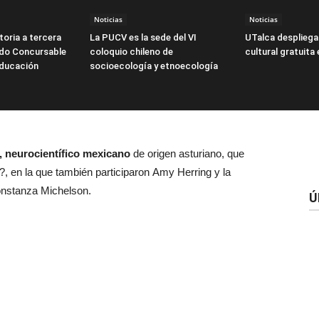
Noticias
Noticias
oria a tercera
La PUCV es la sede del VI
UTalca despliega
ndo Concursable
coloquio chileno de
cultural gratuita
Educación
socioecología y etnoecología
, neurocientífico mexicano
de origen asturiano, que
, en la que también participaron Amy Herring y la
nstanza Michelson.
Ú