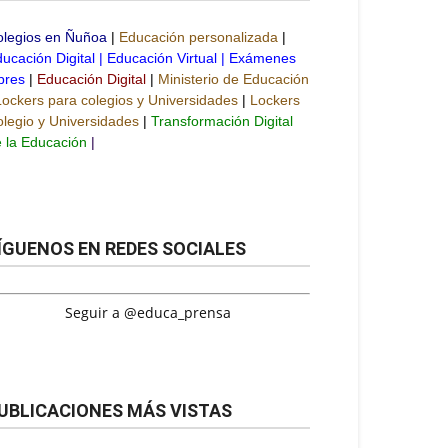
olegios en Ñuñoa
|
Educación personalizada
|
ucación Digital
|
Educación Virtual
|
Exámenes
bres
|
Educación Digital
|
Ministerio de Educación
Lockers para colegios y Universidades
|
Lockers
legio y Universidades
|
Transformación Digital
 la Educación
|
ÍGUENOS EN REDES SOCIALES
Seguir a @educa_prensa
UBLICACIONES MÁS VISTAS