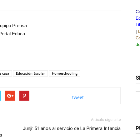
C
Ed
Li
quipo Prensa
|
Portal Educa
Co
de
e casa
Educación Escolar
Homeschooling
S
tweet
Artículo siguiente
P
Junji: 51 años al servicio de La Primera Infancia
es