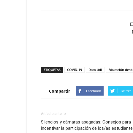
E
ETIQUETAS
COVID-19
Dato útil
Educación desd
Compartir
Facebook
Twitter
Artículo anterior
Silencios y cámaras apagadas: Consejos para
incentivar la participación de los/as estudiant