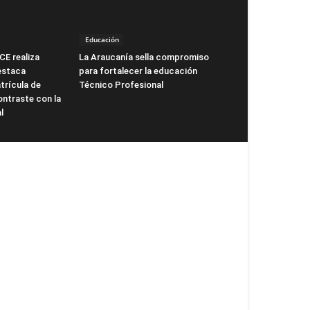
Educación
CE realiza
La Araucanía sella compromiso
estaca
para fortalecer la educación
trícula de
Técnico Profesional
ntraste con la
l