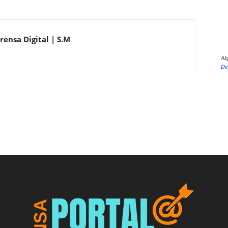
rensa Digital | S.M
Al
De