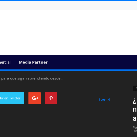
ercial
Media Partner
s para que sigan aprendiendo desde...
E
ir en Twitter
¿
tweet
n
a
Po
ab