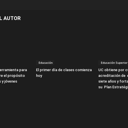
L AUTOR
Educación
Educación Superior
erramienta para
El primer día de clases comienza
UC obtiene por cu
re el propósito
hoy
acreditación de 
s y jóvenes
siete años y forta
su Plan Estratég