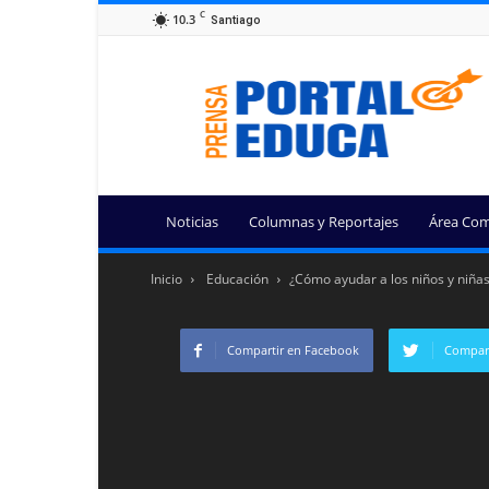
C
10.3
Santiago
Portal
Educa
Noticias
Columnas y Reportajes
Área Com
Inicio
Educación
¿Cómo ayudar a los niños y niña
Compartir en Facebook
Compart