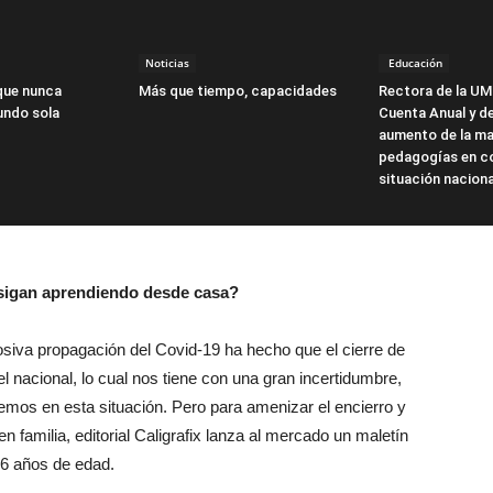
Noticias
Educación
que nunca
Más que tiempo, capacidades
Rectora de la UM
undo sola
Cuenta Anual y d
aumento de la ma
pedagogías en co
situación naciona
 sigan aprendiendo desde casa?
siva propagación del Covid-19 ha hecho que el cierre de
l nacional, lo cual nos tiene con una gran incertidumbre,
os en esta situación. Pero para amenizar el encierro y
familia, editorial Caligrafix lanza al mercado un maletín
y 6 años de edad.