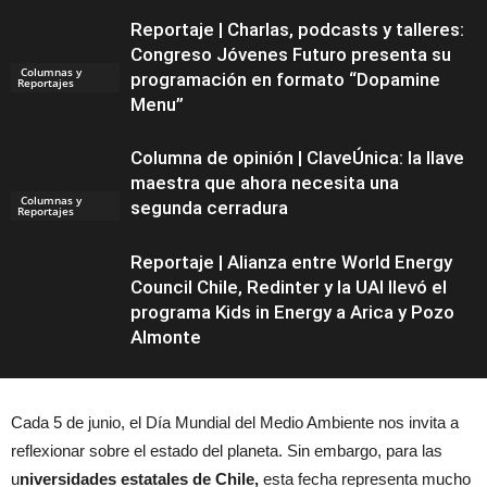
Reportaje | Charlas, podcasts y talleres:
Congreso Jóvenes Futuro presenta su
Columnas y
programación en formato “Dopamine
Reportajes
Menu”
Columna de opinión | ClaveÚnica: la llave
maestra que ahora necesita una
Columnas y
segunda cerradura
Reportajes
Reportaje | Alianza entre World Energy
Council Chile, Redinter y la UAI llevó el
programa Kids in Energy a Arica y Pozo
Almonte
Cada 5 de junio, el Día Mundial del Medio Ambiente nos invita a
reflexionar sobre el estado del planeta. Sin embargo, para las
Columnas y
Reportajes
u
niversidades estatales de Chile,
esta fecha representa mucho