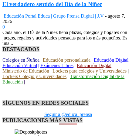
El verdadero sentido del Día de la Niñez
Educación
Portal Educa | Grupo Prensa Digital | J.V
-
agosto 7,
2026
0
Cada año, el Día de la Niñez llena plazas, colegios y hogares con
juegos, regalos y actividades pensadas para los más pequeños. Es
una...
DESTACADOS
Colegios en Ñuñoa
|
Educación personalizada
|
Educación Digital
|
Educación Virtual
|
Exámenes Libres
|
Educación Digital
|
Ministerio de Educación
|
Lockers para colegios y Universidades
|
Lockers Colegio y Universidades
|
Transformación Digital de la
Educación
|
SÍGUENOS EN REDES SOCIALES
Seguir a @educa_prensa
PUBLICACIONES MÁS VISTAS