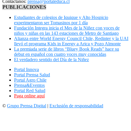
Contáctanos:
prensa@portaleduca.cl
PUBLICACIONES
Estudiantes de colegios de Iquique y Alto Hospicio
experimentaron ser Tomasinos por 1 día
Fundación Integra inicia el Mes de la Niñez con voces de
niños y niñas en las 143 estaciones de Metro de Santiago
Alianza entre World Energy Council Chile, Redinter y la UAI
llevó el programa Kids in Energy a Arica y Pozo Almonte
La premiada serie de libros “Bluey Book Reads” hace su
debut en español con cuatro voces muy conocidas
El verdadero sentido del Día de la Niñez
Portal Innova
Portal Prensa Salud
Portal Agro Chile
Prensa&Eventos
Portal Red Salud
Paga online aquí
©
Grupo Prensa Digital
|
Exclusión de responsabilidad