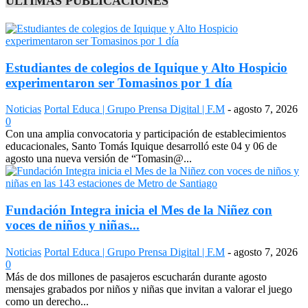
ÚLTIMAS PUBLICACIONES
Estudiantes de colegios de Iquique y Alto Hospicio
experimentaron ser Tomasinos por 1 día
Noticias
Portal Educa | Grupo Prensa Digital | F.M
-
agosto 7, 2026
0
Con una amplia convocatoria y participación de establecimientos
educacionales, Santo Tomás Iquique desarrolló este 04 y 06 de
agosto una nueva versión de “Tomasin@...
Fundación Integra inicia el Mes de la Niñez con
voces de niños y niñas...
Noticias
Portal Educa | Grupo Prensa Digital | F.M
-
agosto 7, 2026
0
Más de dos millones de pasajeros escucharán durante agosto
mensajes grabados por niños y niñas que invitan a valorar el juego
como un derecho...