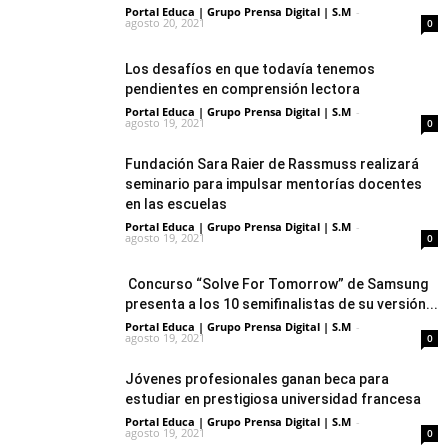
Portal Educa | Grupo Prensa Digital | S.M
-
agosto 20, 2021
0
Los desafíos en que todavía tenemos
pendientes en comprensión lectora
Portal Educa | Grupo Prensa Digital | S.M
-
agosto 19, 2021
0
Fundación Sara Raier de Rassmuss realizará
seminario para impulsar mentorías docentes
en las escuelas
Portal Educa | Grupo Prensa Digital | S.M
-
agosto 19, 2021
0
Concurso “Solve For Tomorrow” de Samsung
presenta a los 10 semifinalistas de su versión...
Portal Educa | Grupo Prensa Digital | S.M
-
agosto 19, 2021
0
Jóvenes profesionales ganan beca para
estudiar en prestigiosa universidad francesa
Portal Educa | Grupo Prensa Digital | S.M
-
agosto 19, 2021
0